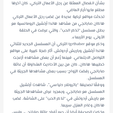
بشأن انفصال الممثلة عن رجل الأعمال التركي، كان آخرها
مطلع مايو/أيار الماضي.
تحدثت مواقع تركية عديدة عن غضب رجل الأعمال التركي
هاكان صابانجي من مشاهد هاندا أرتشيل الرومانسية مع
بطل مسلسل “تذكر الحب”، والتي عرضت في الحلقة
الأولى، يوم الأربعاء.
وذكر موقع tgrthaber التركي أن المسلسل الجديد للثنائي
هاندا أرتشيل وباريش أردوتش، أثار ضجة كبيرة على مواقع
التواصل الاجتماعي. فبينما زُعم أن بعض مشاهده أزعجت
خطيبها هاكان، كان من بين الأحاديث المتداولة أن عائلة
صابانجي رفضت الزواج؛ بسبب بعض مشاهدها الجريئة في
المسلسل.
ووفقًا لصحيفة “باترونلار دنياسي”، شاهدت أرتشيل
المسلسل مع صابانجي، وبمجرد عرض مشاهدها الجريئة
مع باريش أردوتش في “تذكر الحب” على الشاشة، غضب
هاكان وغادر المنزل سريعا.
وذكرت الصحيفة أيضا أن جيع أفراد عائلة صابانجي، وليس