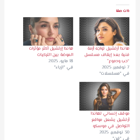
ذات صلة
هاندا أرتشيل تواجه أزمة
هاندا إرتشيل أكثر مؤثرات
فنية بعد إيقاف مسلسل
الموضة بين التركيات
“حب ودموع”
18 مايو، 2025
7 نوفمبر، 2025
في "ازياء"
في "مسلسلات"
موقف إنساني لهاندا
أرتشيل يشعل مواقع
التواصل في موسكو
30 نوفمبر، 2025
في "فن"