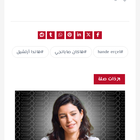
hande erçel
هاكان صابانجي
هاندا أرتشيل
ذات صلة