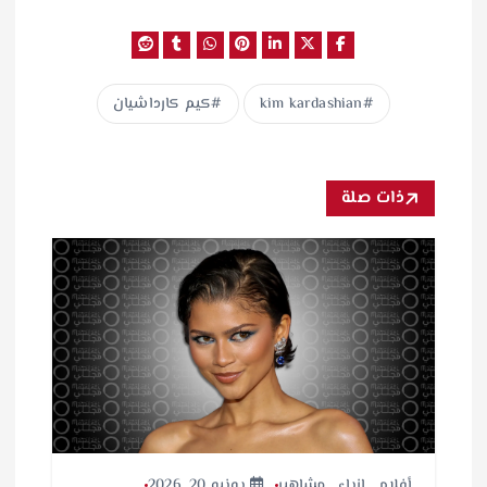
kim kardashian
كيم كارداشيان
ذات صلة
أفلام
,
ازياء
,
مشاهير
يونيو 20, 2026