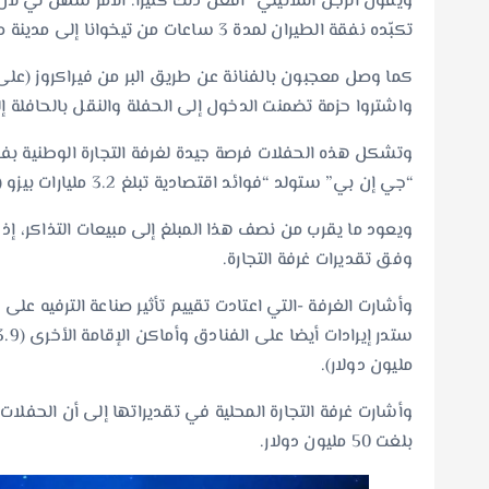
ويقول الرجل الثلاثيني “أفعل ذلك كثيرا. الأمر سهل لي لأ
تكبّده نفقة الطيران لمدة 3 ساعات من تيخوانا إلى مدينة مكسيكو.
واشتروا حزمة تضمنت الدخول إلى الحفلة والنقل بالحافلة 
وتشكل هذه الحفلات فرصة جيدة لغرفة التجارة الوطنية بف
“جي إن بي” ستولد “فوائد اقتصادية تبلغ 3.2 مليارات بيزو (160 مليون دولار)” في الفترة من 19 إلى 30 مارس/آذار.
وفق تقديرات غرفة التجارة.
وأشارت الغرفة -التي اعتادت تقييم تأثير صناعة الترفيه ع
مليون دولار).
بلغت 50 مليون دولار.