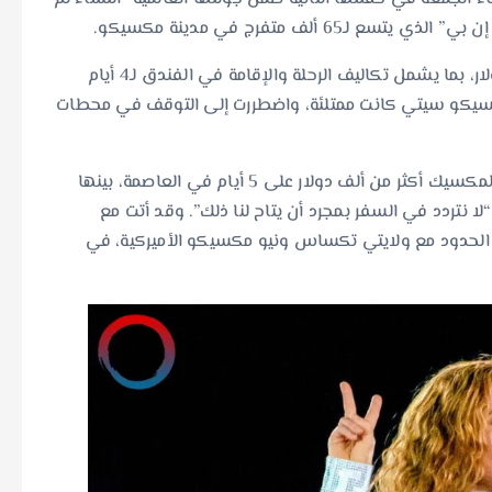
وقد أنفقت خبيرة التسويق عبر الإنترنت ما يقرب من ألف دولار، بما يشمل تكاليف الرحلة والإقامة في الفندق لـ4 أيام
 مكسيكو سيتي كانت ممتلئة، واضطررت إلى التوقف في محطات
من جانبها، أنفقت ديفانهي الآتية من شيواوا في شمال المكسيك أكثر من ألف دولار على 5 أيام في العاصمة، بينها
20 دولار للطائرة. وقالت “لا نتردد في السفر بمجرد أن يتاح لنا ذلك”. وقد أتت مع
 الحدود مع ولايتي تكساس ونيو مكسيكو الأميركية، في