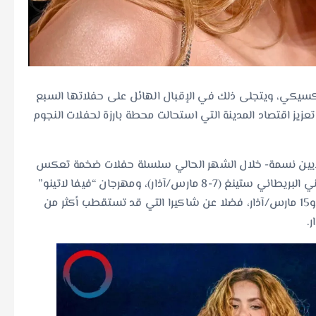
مكسيكي، ويتجلى ذلك في الإقبال الهائل على حفلاتها السبع
يز اقتصاد المدينة التي استحالت محطة بارزة لحفلات النجوم
العاصمة المكسيكية -التي يبلغ عدد سكانها 9 ملايين نسمة- خلال الشهر الحالي سلسلة حفلات ضخمة تعكس
نمو الطلب على العروض الموسيقية، ومن بينها حفل للمغني البريطاني ستينغ (7-8 مارس/آذار)، ومهرجان “فيفا لاتينو”
الذي استقطب 160 ألف متفرج بحسب المنظمين يومي 14 و15 مارس/آذار، فضلا عن شاكيرا التي قد تستقطب أكثر من