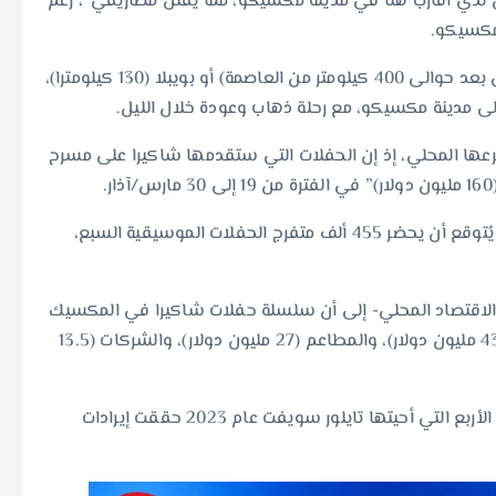
ن لديّ أقارب هنا في مدينة مكسيكو، مما يقلل مصاريفي”، رغم
كما وصل معجبون بالفنانة عن طريق البر من فيراكروز (على بعد حوالى 400 كيلومتر من العاصمة) أو بويبلا (130 كيلومترا)،
إلى مدينة مكسيكو، مع رحلة ذهاب وعودة خلال الليل.
رعها المحلي، إذ إن الحفلات التي ستقدمها شاكيرا على مسرح
ويعود ما يقرب من نصف هذا المبلغ إلى مبيعات التذاكر، إذ يُتوقع أن يحضر 455 ألف متفرج الحفلات الموسيقية السبع،
لى الاقتصاد المحلي- إلى أن سلسلة حفلات شاكيرا في المكسيك
ستدر إيرادات أيضا على الفنادق وأماكن الإقامة الأخرى (43.9 مليون دولار)، والمطاعم (27 مليون دولار)، والشركات (13.5
وأشارت غرفة التجارة المحلية في تقديراتها إلى أن الحفلات الأربع التي أحيتها تايلور سويفت عام 2023 حققت إيرادات