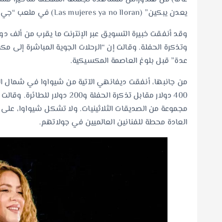
يعدن يبكين” (Las mujeres ya no lloran) في ملعب “جي إن بي” الذي يتسع لـ65 ألف متفرج في مدينة مكسيكو.
وتذكرة الحفلة. وقالت إن “الرحلات الجوية المباشرة إلى
عدة” قبل بلوغ العاصمة المكسيكية.
400 دولار مقابل تذكرة الحفلة و0
مجموعة من الصديقات الثلاثينيات. ولا تشكل شيواوا، على
العادة محطة للفنانين العالميين في جولاتهم.