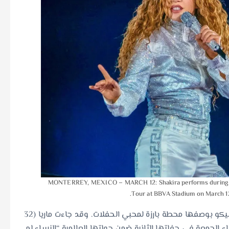
MONTERREY, MEXICO – MARCH 12: Shakira performs during a c
Tour at BBVA Stadium on March 12
وتساهم صناعة الحفلات الموسيقية في تعزيز سمعة مكسيكو بوصفها محطة بارزة لمحبي الحفلات. وقد جاءت ماريا (32
لجمعة في حفلتها الثانية ضمن جولتها العالمية “النساء لم