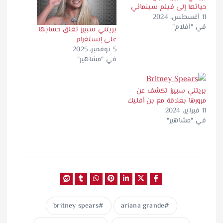
حياتها إلى فيلم سينمائي
11 أغسطس، 2024
في "أفلام"
بريتني سبيرز تغلق حسابها
على إنستغرام
5 نوفمبر، 2025
في "مشاهير"
بريتني سبيرز تكشف عن
مرورها بعلاقة مع بن أفليك
11 فبراير، 2024
في "مشاهير"
britney spears
ariana grande