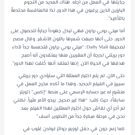
جدّيتها في العمل من أجله. هناك العديد من النجوم
البارزين الذين يرغبون في هذا الدور، لذا فالمنافسة محتدمةٌ
بالتأكيد”.
أما ميلي بوبي براون فهي تبذل جهوداً جبارةً للحصول على
الدور، حتى أنها صبغت شعرها باللون الأشقر. وقال مصدر
لصحيفة Daily Mail: “ميلي بوبي براون مُتحمسة جداً لأداء
دور بريتني لدرجة أن المقربين منها يعتقدون أنه أصبح
هدفها في الحياة الآن. إنها تعتقد أنها خُلقت لهذا الدور”.
حتى الآن، لم يتم اختيار الممثلة التي ستؤدي دور بريتني
سبيرز في الفيلم الجديد، وهذا ما أكده مخرج العمل في
منشورٍ له عبر حسابه الرسمي على منصة “إكس” (تويتر
سابقاً)، حيث كتب: “هذا غير صحيح. يبدو الأمر مثيراً، لكنني
لم أجرِ أي نقاش حول اختيار الممثلين لهذا الفيلم بعد.
نحن في مرحلة مبكرة جداً من التطوير. آسف.”
كما زعم جون في حفل توزيع جوائز غولدن غلوب في