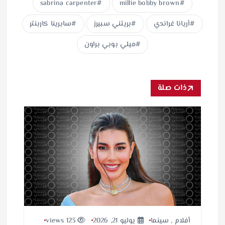
sabrina carpenter
millie bobby brown
أريانا غراندي
بريتني سبيرز
سابرينا كاربنتر
ميلي بوبي براون
ذات صلة
أفلام
,
سينما
يوليو 21, 2026
123 views