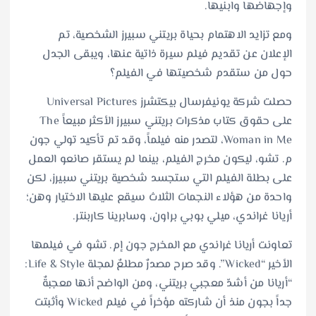
وإجهاضها وابنيها.
ومع تزايد الاهتمام بحياة بريتني سبيرز الشخصية، تم
الإعلان عن تقديم فيلم سيرة ذاتية عنها، ويبقى الجدل
حول من ستقدم شخصيتها في الفيلم؟
حصلت شركة يونيفرسال بيكتشرز Universal Pictures
على حقوق كتاب مذكرات بريتني سبيرز الأكثر مبيعاً The
Woman in Me، لتصدر منه فيلماً، وقد تم تأكيد تولي جون
م. تشو، ليكون مخرج الفيلم، بينما لم يستقر صانعو العمل
على بطلة الفيلم التي ستجسد شخصية بريتني سبيرز، لكن
واحدة من هؤلاء النجمات الثلاث سيقع عليها الاختيار وهن؛
أريانا غراندي، ميلي بوبي براون، وسابرينا كاربنتر.
تعاونت أريانا غراندي مع المخرج جون إم. تشو في فيلمها
الأخير “Wicked”. وقد صرح مصدرٌ مطلعٌ لمجلة Life & Style:
“أريانا من أشدّ معجبي بريتني، ومن الواضح أنها معجبةٌ
جداً بجون منذ أن شاركته مؤخراً في فيلم Wicked وأثبتت