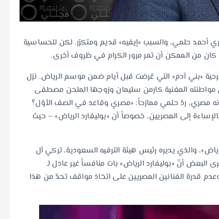
صري أحمد حلمي، والسبب «إيفيه» قديم ومتكرّر. لكن للحساسية
 كان من الممكن أن تمر مرور الكرام في ظروف أخرى.
رحية «بني آدم» التي عُرضت قبل أيام ضمن موسم الرياض. نزل
 مواطنته المغنية كارمن سليمان وزوجها الملحن مصطفى
أنه مصري، ردّ حلمي ممازحاً: «مصري وقاعد في الصف الأوّل؟
إساءة إلى المصريين، خصوصاً أن «بوليفارد الرياض» – حيث
رياض»، والذي يديره رئيس هيئة الترفيه السعودية، تركي آل
 البعض أنّ «بوليفارد الرياض» بات منافساً غير عادل لـ
عدم قدرة الفنانين المصريين على اتخاذ مواقف تحدّ من هذا