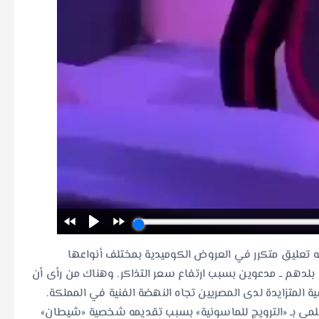
نّه تعليق متكرر في العروض الكوميدية بمختلف أنواعها
 بلدهم ــ مدعوين بسبب ارتفاع سعر التذاكر. وهناك من رأى أن
لمتزايدة لدى المصريين تجاه النهضة الفنية في المملكة.
حلمي بـ «الترويج للماسونية» بسبب تقديمه شخصية «شيطان»