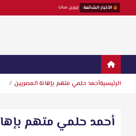
ب
ي
ر
ي
ن
س
ا
ت
ت
ك
ش
ف
ك
ي
ف
الأخبار الشائعة:
الرئيسية
أحمد حلمي متهم بإهانة المصريين
أحمد حلمي متهم بإهان