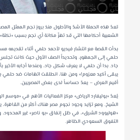
تعدّ هذه الحملة الأشدّ والأطول منذ بروز نجم الممثل الم
الشعبية أحكامها التي قد تهزّ مكانة أي نجم بسبب «نكتة»
بدأت القصة مع انتشار فيديو لأحمد حلمي أثناء تقديمه مس
حلمي إلى الجمهور، وتحديداً الصف الأول حيث كانت تجلس
جاد. بدا أن حلمي لا يعرف شكل جاد، وعندما أجابه الأخير ب
يبقى أكيد معزوم!» ومن هنا، انطلقت اتهامات ضد حلمي بال
أقيم العرض – يعدّ حساساً لدى بعض المصريين.
يُعدّ «بوليفارد الرياض» مركز الفعاليات الأهم في «موسم ال
الشيخ. ومع تزايد وجود نجوم مصر هناك أكثر من القاهرة، يرى
«هوليوود الشرق»، في ظل إنفاق «بو ناصر» غير المحدود، و
التفوق السعودي الظاهر.