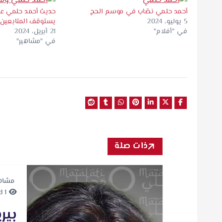
أحمد حلمي نصّاب في موسم الحج
حديث أحمد حلمي عن
5 يوليو، 2024
يستوقف المتابعين
في "أفلام"
21 أبريل، 2024
في "مشاهير"
ذات صلة
مشاه
1 minute Read
بير