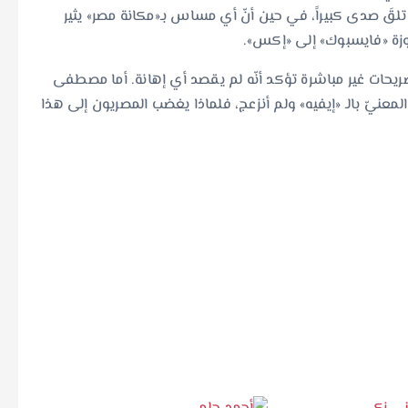
قَ صدى كبيراً، في حين أنّ أي مساس بـ«مكانة مصر» يثير
اوزة «فايسبوك» إلى «إكس».
ريحات غير مباشرة تؤكد أنّه لم يقصد أي إهانة. أما مصطفى
المعنيّ بالـ «إيفيه» ولم أنزعج، فلماذا يغضب المصريون إلى هذا