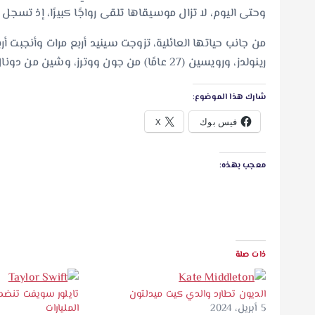
وحتى اليوم، لا تزال موسيقاها تلقى رواجًا كبيرًا، إذ تسجل 4.8 مليون مستمع شهريًا على منصة “سبوتيفاي”.
رينولدز، ورويسين (27 عامًا) من جون ووترز، وشين من دونال لوني، بالإضافة إلى يشوع (16 عامًا) من فرانك بوناديو.
شارك هذا الموضوع:
فيس بوك
X
معجب بهذه:
ذات صلة
الديون تطارد والدي كيت ميدلتون
تايلور سويفت تنضم
5 أبريل، 2024
المليارات