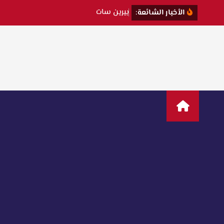
ب
ي
ر
ي
ن
س
ا
ت
ت
ك
ش
ف
ك
ي
ف
الأخبار الشائعة: