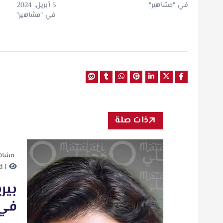
في "مشاهير"
5 أبريل، 2024
في "مشاهير"
ذات صلة
مشاه
1 minute Read
بير
في 