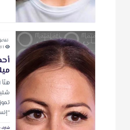
تفاعل
1 minute Read
أحم
ميل
هنّأ 
تموز
“إنس
شارك ه