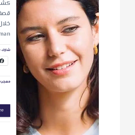
كشفت
قصة 
Arman
شارك ه
معجب ب
re