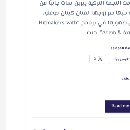
 النجمة التركية بيرين سات جانبًا من
حبها مع زوجها الفنان كينان دوغلو،
خلال ظهورها في برنامج “Hitmakers with
Arem & ”، حيث…
ذا الموضوع:
فيس بوك
X
هذه:
Read mo