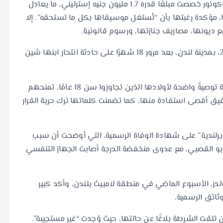
أظهرت وثائق حديثة أن الفنانة الإيرلندية الشهيرة سينيد أوكونور خصصت مبلغًا قدره 1.7 مليون جنيه إسترليني، ما يعادل
 وصيتها، مؤكدة رغبتها بأن “تُستغل موسيقاها بكل ما تستحقه”. إلا
رحلت سينيد عن عمر يناهز 56 عامًا في 26 يوليو/ تموز 2023، بمدينة لندن، بعد مرور 18 شهرًا على حادثة انتحار ابنها شين
في الوثيقة التي حصلت عليها صحيفة “صن”، تضمنت الوصية توصيةً واضحة لأولادها الذين تجاوزوا سن 18 عامًا، تمنحهم
حقيق أقصى استفادة منها، كما تضمنت كلماتها ترك حرية القرار
يرلندية” على شهادة الوفاة الرسمية، التي أوضحت أن سبب
لربو القصبي، مع عدوى منخفضة الدرجة أصابت الجهاز التنفسي
دز، الأسبوع الماضي في منطقة لامبيث بلندن، وأكد كبير
ثائق الرسمية.
 تلقت الشرطة بلاغًا عن حالتها، حيث وُجدت “غير مستجيبة”.