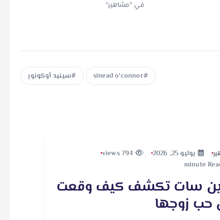
في "مشاهير"
sinead o'connor
سينيد أوكونور
ير
يوليو 25, 2026
794 views
ين سات تكشف كيف وقعت
حب زوجها