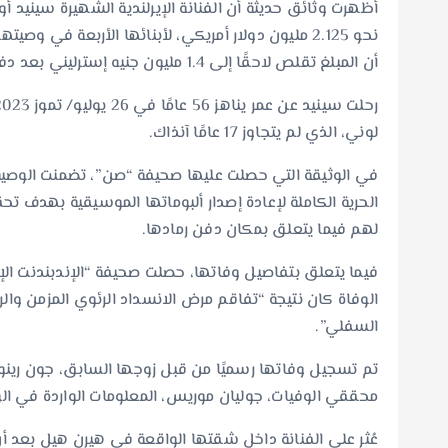
نحو 2.125 مليون دولار أمريكي، لأبنائها الأربعة في
أن المبلغ تقلص لاحقًا إلى 1.4 مليون جنيه إسترليني بعد دفع ديونها، مصاريف جنازتها، ورسوم قانونية.
لوني، الذي لم يتجاوز 17 عامًا آنذاك.
الحرية الكاملة لإعادة إصدار ألبوماتها الموسيقية بهدف ت
لهم فيما يتعلق بمكان دفن رمادها.
فيما يتعلق بتفاصيل وفاتها، حصلت صحيفة “الإندبندنت الإ
الوفاة كان نتيجة “تفاقم مرض الانسداد الرئوي المزمن وا
السفلي”.
تم تسجيل وفاتها رسميًا من قبل زوجها السابق، جون رينول
محققي الوفيات، جوليان موريس، المعلومات الواردة في الو
عُثر على الفنانة داخل شقتها الواقعة في هيرن هيل بعد أن