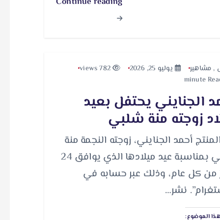
Continue reading
,
مشاهير
يوليو 25, 2026
782 views
د الجنايني يحتفل بعيد
اد زوجته منة شلبي
المنتج أحمد الجنايني، زوجته النجمة منة
شلبي بمناسبة عيد ميلادها الذي يوافق 24
 من كل عام، وذلك عبر حسابه في
تغرام”. نشر…
ذا الموضوع: