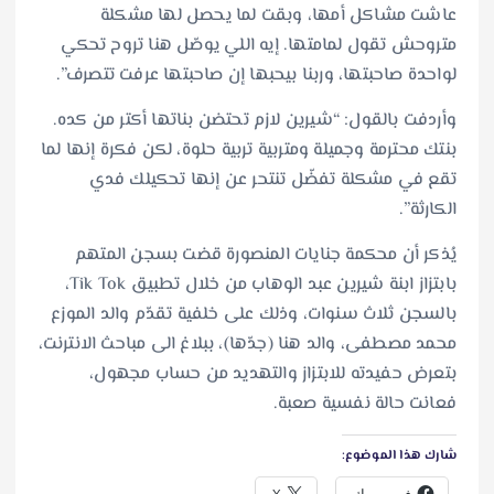
عاشت مشاكل أمها، وبقت لما يحصل لها مشكلة
متروحش تقول لمامتها. إيه اللي يوصّل هنا تروح تحكي
لواحدة صاحبتها، وربنا بيحبها إن صاحبتها عرفت تتصرف”.
وأردفت بالقول: “شيرين لازم تحتضن بناتها أكتر من كده.
بنتك محترمة وجميلة ومتربية تربية حلوة، لكن فكرة إنها لما
تقع في مشكلة تفضّل تنتحر عن إنها تحكيلك فدي
الكارثة”.
يُذكر أن محكمة جنايات المنصورة قضت بسجن المتهم
بابتزاز ابنة شيرين عبد الوهاب من خلال تطبيق Tik Tok،
بالسجن ثلاث سنوات، وذلك على خلفية تقدّم والد الموزع
محمد مصطفى، والد هنا (جدّها)، ببلاغ الى مباحث الانترنت،
بتعرض حفيدته للابتزاز والتهديد من حساب مجهول،
فعانت حالة نفسية صعبة.
شارك هذا الموضوع: