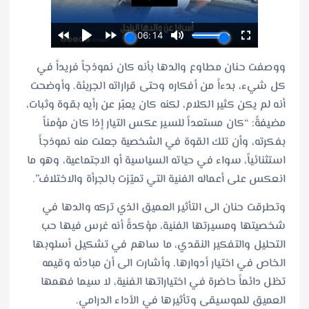
ووصفت حنان مطاوع والدها بأنه كان نموذجاً فريداً في
كل شيء، بدءاً من أفكاره وحتى قراراته الجريئة. وأوضحت
أنه لم يكن كثير الكلام، لكنه كان يعبّر عن رأيه بقوة وثبات،
مضيفةً: “كان مستعداً للسير عكس التيار إذا كان مؤمناً
بفكرته، وأن تلك القوة في الشخصية جعلت منه نموذجاً
استثنائياً، سواء في حياته السياسية أو الاجتماعية، وهو ما
انعكس على أعماله الفنية التي تميّزت بالجرأة والاختلاف”.
وتطرقت حنان الى التأثير العميق الذي تركه والدها في
شخصيتها ومسيرتها الفنية، مؤكدةً أنه غرس فيها حب
التحليل والتفكير النقدي، ما ساهم في تشكيل أسلوبها
الخاص في اختيار أدوارها. وأشارت الى أن مبادئه وقيمه
تظل دائماً حاضرة في اختياراتها الفنية، لا سيما فهمها
العميق للموسيقى وتأثيرها في الأداء الدرامي.