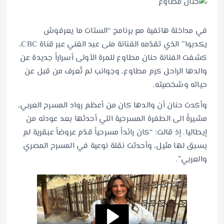
في مداخلة هاتفية مع برنامج “الستات ما يعرفوش
يكدبوا” الذي تقدّمه الفنانة منى عبد الغني عبر قناة CBC،
كشفت الفنانة حنان مطاوع للمرة الأولى أسراراً جديدة عن
والدها الراحل كرم مطاوع، وجوانب لم تُعرف من قبل عن
حياته وشخصيته.
وأكدت حنان أن والدها كان من أعظم رواد المسرح العربي،
مشيرةً الى الطفرة المسرحية التي أحدثها بعد عودته من
إيطاليا. إذ قالت: “كان رائداً مسرحياً قدّم عروضاً عبقرية لم
يسبق لها مثيل، وأحدثت نقلة نوعية في المسرح المصري
والعربي”.