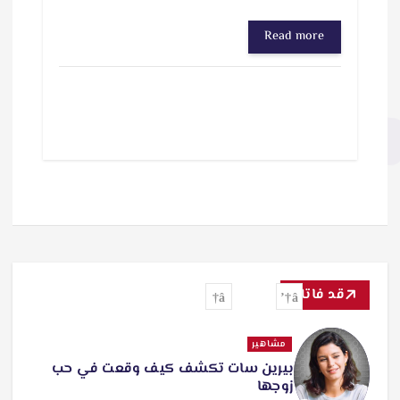
Read more
قد فاتك
تفاعل
مشاهير
أحمد الجنايني يحتفل بعيد ميلاد زوجته
منة شلبي