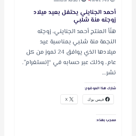
1 minute Read
749 views
أحمد الجنايني يحتفل بعيد ميلاد
زوجته منة شلبي
هنّأ المنتج أحمد الجنايني، زوجته
النجمة منة شلبي بمناسبة عيد
ميلادها الذي يوافق 24 تموز من كل
عام، وذلك عبر حسابه في “إنستغرام”.
نشر…
شارك هذا الموضوع:
فيس بوك
X
معجب بهذه: