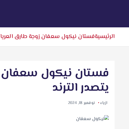
الرئيسية
فستان نيكول سعفان زوجة طارق العريان 
فستان نيكول سعفان ز
يتصدر الترند
ازياء
نوفمبر 18, 2024