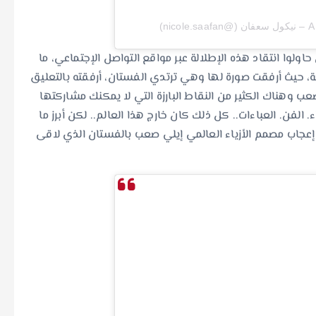
ni)
حاولوا انتقاد هذه الإطلالة عبر مواقع التواصل الإجتماعي، ما
ة، حيث أرفقت صورة لها وهي ترتدي الفستان، أرفقته بالتعليق
لأذهان دائمًا، 1001 مواسم إيلي صعب وهناك الكثير من النقاط البارزة التي لا يمكنك مشاركتها
ب وسيلين ديون. JLO. عارضات الأزياء. الفن. العباءات.. كل ذلك كان خارج هذا العالم.. لكن أبرز ما
إعجاب مصمم الأزياء العالمي إيلي صعب بالفستان الذي لاقى