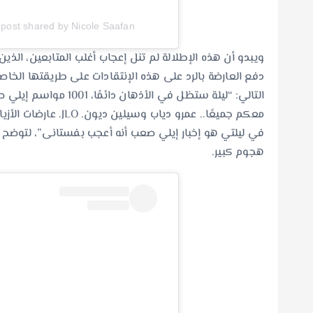
A post shared by Nicole Saafan – نيكول سعفان (@cole.saafan
ويبدو أن هذه الإطلالة لم تنل إعجاب أغلب المتابعين، الذين 
دفع العارضة بالرد على هذه الإنتقادات على طريقتها الخاص
التالي: “ليلة ستظل في ا
معكم جميعًا.. عمرو ديا
في ليلتي هو إخبار إيلي صعب أنه أعجب بفستانى”، لتوضح 
هجوم كبير.