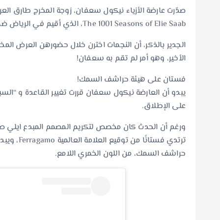
صدّرت عارضة الأزياء نيكول سعفان، زوجة المخرج طارق العري
The 1001 Seasons of Elie Saab، الذي أقيم في الرياض ضمن فعاليات موسم الرياض 2024.
الجدير بالذكر، أن النجمات اخترن خلال حضورهن العرض ال
الأخير، وهو أمر لم تقم به سعفان!
فستان على هيئة حراشف السمك!
يبدو أن العارضة نيكول سعفان قررت تغيير القاعدة و “السبا
على الإطلاق.
ورغم أن الحدث كان مخصص لتكريم المصمم المبدع ايلي صعب،
ترتدي فستا
حراشف السمك، من اللون الخمري اللامع.