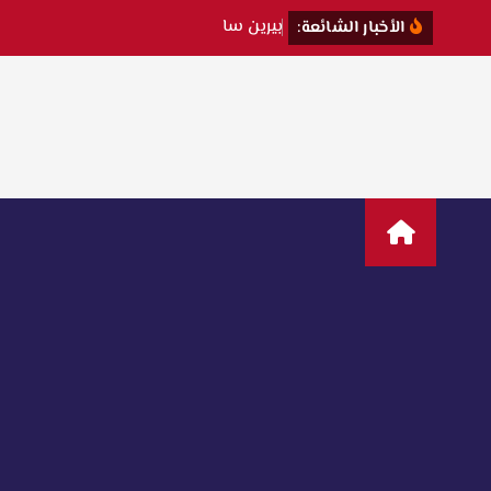
ب
ي
ر
ي
ن
س
ا
ت
ت
ك
ش
ف
الأخبار الشائعة: