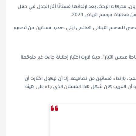
ان، محركات البحث، بعد ارتدائها فستانًا أثار الجدل في حفل
مخصص للمصمم اللبناني العالمي ايلي صعب، فساتين من تصميم
حة عكس التيار”، حيث قررت اختيار إطلالة جاءت غير متوقعة
 بارتداء فساتين من تصاميمه، إلا أن نيكول اختارت أن
نًا من توقيع العلامة العالمية Ferragamo، ويبدو أن الغريب كان شكل هذا الفستان الذي جاء على هيئة