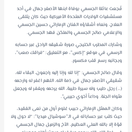
فُجعت عائلة الجسمي بوفاة ابنها الأصغر جمال في أحد
مستشفيات الولايات المتحدة الأميركية حيث كان يتلقى
العلاج، ونعاه أشقاؤه الفنان الإماراتي حسين الجسمي
والإعلامي صالح الجسمي والملحّن فهد الجسمي.
وشارك المطرب الخليجي صورة شقيقه الراحل عبر حسابه
الرسمي في موقع “إكس”، مع التعليق: “فراقك صعب”،
وبجانبه رسم قلب مكسور.
وقال صالح الجسمي: “إنا لله وإنا إليه راجعون، البقاء لله،
شقيقي الأصغر جمال في ذمة الله، اللهم اغفر له وارحمه
(…) رجل طيب وله سيرة طيبة، الله يرحمه ويغفر له ويجعل
مثواه الجنة. وداعاً أخوي حبيبي”.
وكان الممثل الإماراتي حبيب غلوم أول من نعى الفقيد،
حيث كتب عبر حساباته في الـ”سوشيال ميديا”: “لا حول ولا
قوّة إلا بالله العلي العظيم، الأخ والزميل جمال الجسمي