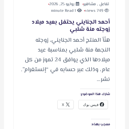
تفاعل
,
مشاهير
يوليو 25, 2026
1 minute Read
749 views
أحمد الجنايني يحتفل بعيد ميلاد
زوجته منة شلبي
هنّأ المنتج أحمد الجنايني، زوجته
النجمة منة شلبي بمناسبة عيد
ميلادها الذي يوافق 24 تموز من كل
عام، وذلك عبر حسابه في “إنستغرام”.
نشر…
شارك هذا الموضوع:
فيس بوك
X
معجب بهذه: