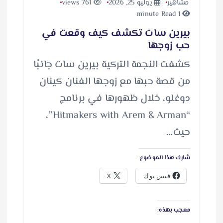
مشاهير
يوليو 25, 2026
761 views
1 minute Read
بيرين سات تكشف كيف وقعت في
حب زوجها
كشفت النجمة التركية بيرين سات جانبًا
من قصة حبها مع زوجها الفنان كينان
دوغلو، خلال ظهورها في برنامج
“Hitmakers with Arem & Arman”،
حيث…
شارك هذا الموضوع:
فيس بوك
X
معجب بهذه: