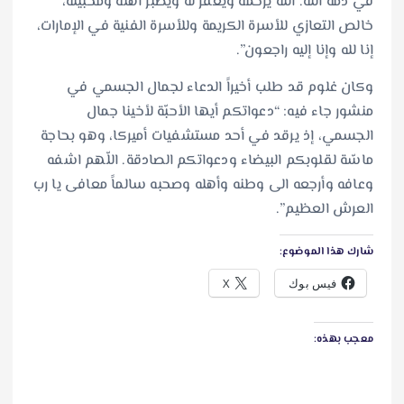
في ذمة الله. الله يرحمه ويغفر له ويصبّر أهله ومحبينه،
خالص التعازي للأسرة الكريمة وللأسرة الفنية في الإمارات،
إنا لله وإنا إليه راجعون”.
وكان غلوم قد طلب أخيراً الدعاء لجمال الجسمي في
منشور جاء فيه: “دعواتكم أيها الأحبّة لأخينا جمال
الجسمي، إذ يرقد في أحد مستشفيات أميركا، وهو بحاجة
ماسّة لقلوبكم البيضاء ودعواتكم الصادقة. اللّهم اشفه
وعافه وأرجعه الى وطنه وأهله وصحبه سالماً معافى يا رب
العرش العظيم”.
شارك هذا الموضوع:
فيس بوك
X
معجب بهذه: