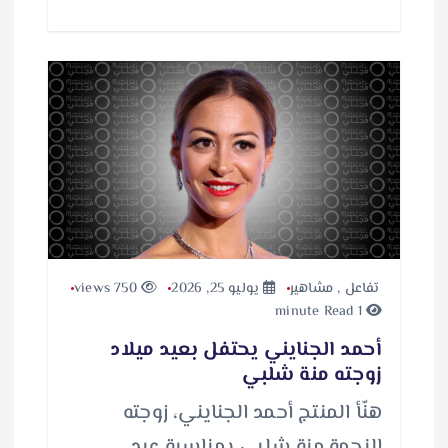
تفاعل
,
مشاهير
يوليو 25, 2026
750 views
1 minute Read
أحمد الجنايني يحتفل بعيد ميلاد
زوجته منة شلبي
هنّأ المنتج أحمد الجنايني، زوجته
النجمة منة شلبي بمناسبة عيد