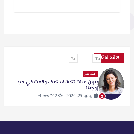
ل
ت
ح
م
ي
ل
قد فاتك
…
مشاهير
بيرين سات تكشف كيف وقعت في حب
زوجها
يوليو 25, 2026
762 views
2