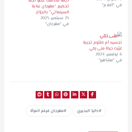
ديمة قندلفت عضو لجنة
في "أفلام"
تحكيم “مهرجان عنابة
السينمائي” بالجزائر
25 سبتمبر، 2025
في "مهرجان"
تجسيد أم كلثوم تجربة
غيّرت حياة منى زكي
6 نوفمبر، 2024
في "مشاهير"
داليا البحيري
مهرجان فيلم المرأة