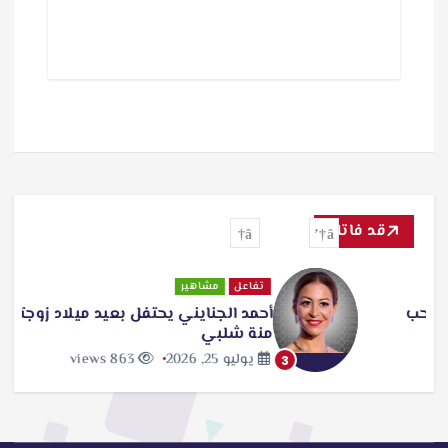
قد فاتك
تفاعل
مشاهير
أحمد الجنايني يحتفل بعيد ميلاد زوجته
منة شلبي
يوليو 25, 2026
863 views
3