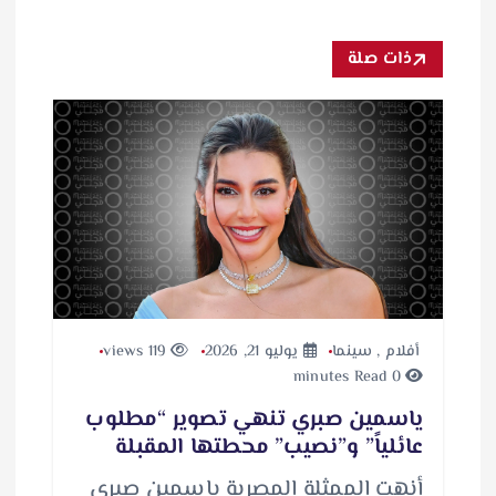
ذات صلة
أفلام
,
سينما
يوليو 21, 2026
119 views
0 minutes Read
ياسمين صبري تنهي تصوير “مطلوب
عائلياً” و”نصيب” محطتها المقبلة
أنهت الممثلة المصرية ياسمين صبري