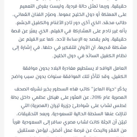
حقيقية، وربما تمثل حالة فردية، وليست بغرض التعميم
على المملكة أو دول الخليج عموما. وصرّح الفنان العُماني،
طالب محمّد، الذي أدّى دور تاجر الأغنام والكفيل الجشع،
بأنه غير نادم على المشاركة في الفيلم، الذي يعبّر عن قصة
حقيقية، ولم يقصد به الإساءة لأحد، كما عبر الفيلم عن
مشكلة قديمة، آن الأوان للتفكير في حلها، في إشارة إلى
نظام الكفيل السائد في دول الخليج.
العامل الوافد لا يستطيع مغادرة البلاد بدون موافقة
الكفيل، وقد تتأخّر تلك الموافقة سنوات بدون سبب واضح
يذكّر “حياة الماعز” كاتب هذه السطور بخبر نشرته الصحف
المصرية عام 2016، عن العثور على هيكل عظمي داخل بدلة
غطس لشاب على شواطئ جزيرة تيران (المصرية) التي
تنازلت عنها السلطة الحالية للسعودية، وبعد التحقيقات،
تبيّن أن الجثة كانت لشاب مصري سافر إلى السعودية هرباً
من الفقر والبحث عن فرصة عمل أفضل، ليؤمن مستقبل