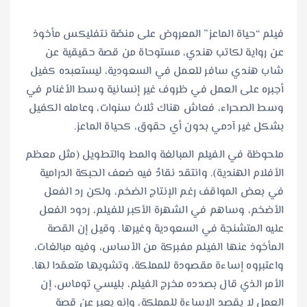
فيلم “حياة الماعز” المعروض على منصّة نتفليكس مأخوذ
عن رواية لكاتب هندي، مستوحاة من قصة حقيقية عن
شاب هندي سافر للعمل في السعودية، ليستعبده كفيل
أجبره على العمل في ظروف غير إنسانية وسط الأغنام في
وسط الصحراء، فعاش هناك ثلاث سنوات، وعامله الكفيل
بشكل غير آدمي بدون أي حقوق، كحياة الماعز.
ملحوظة في الفيلم المبالغة والمط والتطويل (مثل معظم
الأفلام الهندية). وانتقد نقادٌ فيه ضعف الحبكة الدرامية
في بعض المواقف رغم الإنتاج الضخم، ولكن رد الفعل
الأضخم، وساهم في الشهرة الأكبر للفيلم، ردود الفعل
عليه المتشنجة في السعودية وغيرها. وقيل إن القصة
المأخوذ عنها الفيلم مفبركة من الأساس، وفيه مبالغات،
واعتبروه إساءة مقصودة للمملكة، وتشويها متعمّدا لها.
الأمر الذي قال بصدده مخرج الفيلم، بليسي توماس، إن
العمل لا يقصد الإساءة للمملكة، وإنه يعبر عن قصة