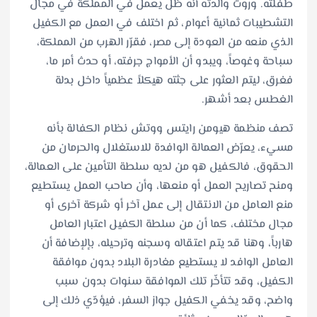
طفلته. وروت والدته أنه ظل يعمل في المملكة في مجال
التشطيبات ثمانية أعوام، ثم اختلف في العمل مع الكفيل
الذي منعه من العودة إلى مصر، فقرّر الهرب من المملكة،
سباحة وغوصاً، ويبدو أن الأمواج جرفته، أو حدث أمر ما،
فغرق، ليتم العثور على جثته هيكلاً عظمياً داخل بدلة
الغطس بعد أشهر.
تصف منظمة هيومن رايتس ووتش نظام الكفالة بأنه
مسيء، يعرّض العمالة الوافدة للاستغلال والحرمان من
الحقوق، فالكفيل هو من لديه سلطة التأمين على العمالة،
ومنح تصاريح العمل أو منعها، وأن صاحب العمل يستطيع
منع العامل من الانتقال إلى عمل آخر أو شركة آخرى أو
مجال مختلف، كما أن من سلطة الكفيل اعتبار العامل
هارباً، وهنا قد يتم اعتقاله وسجنه وترحيله، بإلإضافة أن
العامل الوافد لا يستطيع مغادرة البلاد بدون موافقة
الكفيل، وقد تتأخّر تلك الموافقة سنوات بدون سبب
واضح، وقد يخفي الكفيل جواز السفر، فيؤدّي ذلك إلى