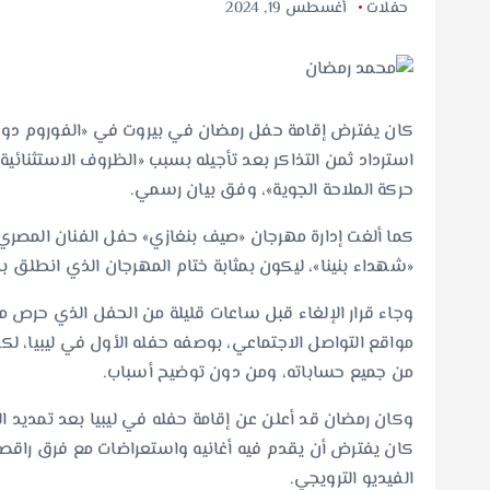
حفلات
أغسطس 19, 2024
كان يفترض إقامة حفل رمضان في بيروت في «الفوروم دو ب
استرداد ثمن التذاكر بعد تأجيله بسبب «الظروف الاستثنائية ا
حركة الملاحة الجوية»، وفق بيان رسمي.
كما ألغت إدارة مهرجان «صيف بنغازي» حفل الفنان المصري
«شهداء بنينا»، ليكون بمثابة ختام المهرجان الذي انطلق بد
وجاء قرار الإلغاء قبل ساعات قليلة من الحفل الذي حرص 
مواقع التواصل الاجتماعي، بوصفه حفله الأول في ليبيا، ل
من جميع حساباته، ومن دون توضيح أسباب.
وكان رمضان قد أعلن عن إقامة حفله في ليبيا بعد تمديد ا
كان يفترض أن يقدم فيه أغانيه واستعراضات مع فرق راق
الفيديو الترويجي.