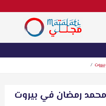
اخبار فنية وترفيهية
يروت
محمد رمضان في بيروت