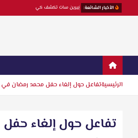
ب
ي
ر
ي
ن
س
ا
ت
ت
ك
ش
ف
ك
ي
ف
و
ق
ع
ت
ف
الأخبار الشائعة:
الرئيسية
تفاعل حول إلغاء حفل محمد رمضان في ب
تفاعل حول إلغاء حفل 