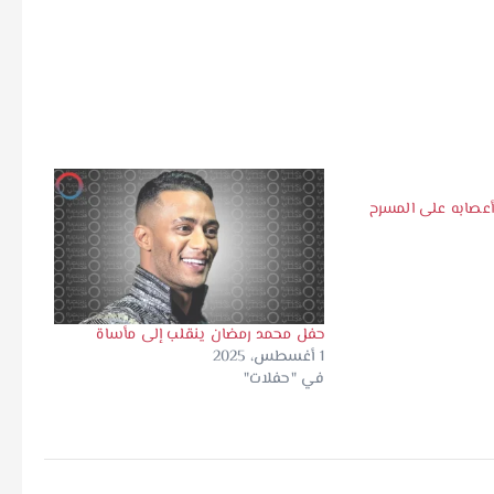
عصابه على المسرح
حفل محمد رمضان ينقلب إلى مأساة
1 أغسطس، 2025
في "حفلات"