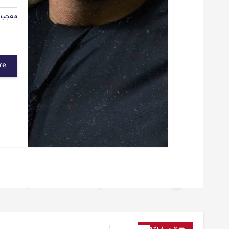
معجب ب
re