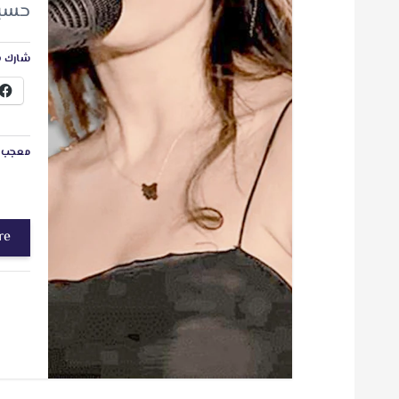
‬حسبما‭ ‬ذكرت‭ ‬صحيفة‭ ‬ا‭‬‭
شارك ه
معجب ب
re