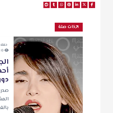
ذات صلة
حفلا
0 minutes Read
الج
أحم
دون