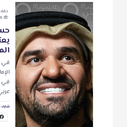
حفلا
68 views
حسي
يعت
الم
​في ل
الإم
في م
عربي
شارك ه