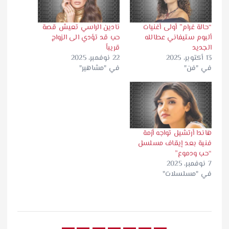
“حالة غرام” أولى أغنيات
نادين الراسي تعيش قصة
ألبوم ستيفاني عطالله
حب قد تؤدي الى الزواج
الجديد
قريباً
13 أكتوبر، 2025
22 نوفمبر، 2025
في "فن"
في "مشاهير"
هاندا أرتشيل تواجه أزمة
فنية بعد إيقاف مسلسل
“حب ودموع”
7 نوفمبر، 2025
في "مسلسلات"