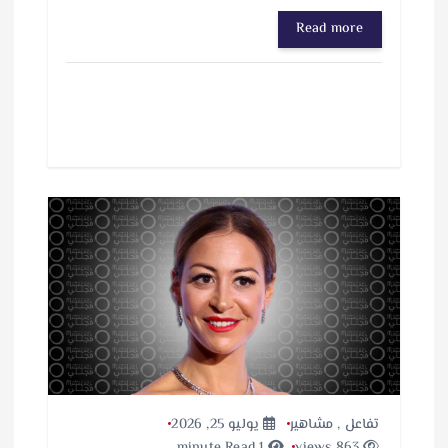
ا
Read more
ر
ي
ا
ل
ت
ح
م
ي
ل
…
تفاعل
,
مشاهير
يوليو 25, 2026