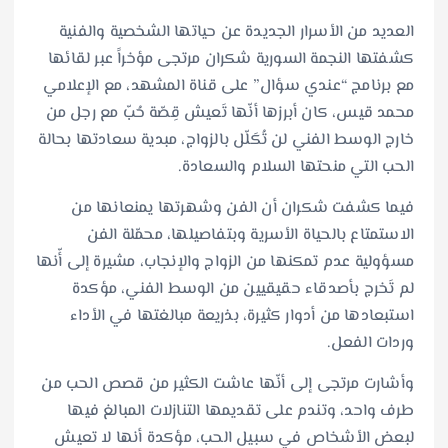
العديد من الأسرار الجديدة عن حياتها الشخصية والفنية
كشفتها النجمة السورية شكران مرتجى مؤخراً عبر لقائها
مع برنامج “عندي سؤال” على قناة المشهد، مع الإعلامي
محمد قيس، كان أبرزها أنّها تَعيش قِصّة حُبّ مع رجل من
خارج الوسط الفني لن تُكَلّل بالزواج، مبدية سعادتها بحالة
الحب التي منحتها السلام والسعادة.
فيما كشفت شكران أن الفن وشهرتها يمنعانها من
الاستمتاع بالحياة الأسرية وبتفاصيلها، محمّلة الفن
مسؤولية عدم تمكنها من الزواج والإنجاب، مشيرة إلى أّنها
لم تَخرج بأصدقاء حقيقيين من الوسط الفني، مؤكدة
استبعادها من أدوار كثيرة، بذريعة مبالغتها في الأداء
وردات الفعل.
وأشارت مرتجى إلى أنّها عاشت الكثير من قصص الحب من
طرف واحد، وتندم على تقديمها التنازلات المبالغ فيها
لبعض الأشخاص في سبيل الحب، مؤكدة أنها لا تعيش