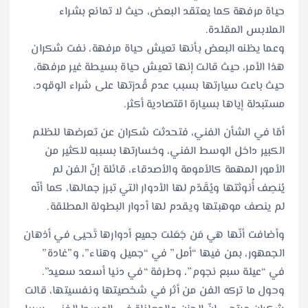
حياة مرفهة كما يعتقد البعض، حيث لا تمانع بشراء
الملابس المقلدة.
وعما يظنه البعض بأنها تعيش حياة مرفهة، نفت شكران
هذا الأمر، حيث قالت إنها تعيش حياة بسيطة غير مرفهة،
حيث باعت سيارتها بسبب عدم قُدرَتها على شراء الوقود،
مستبدلة إياها بسيارة اقتصادية أكثر.
أمّا في الشأن الفني، فتحدثت شكران عن تعرضها للظلم
الكبير داخل الوسط الفني، وخسارتها بسببه للكثير من
الأمور المهمة كالأمومة والأصدقاء، قائلة إنّ الفن لم
يُنصِف أُنوثتها ويُقَدّم لها الأدوار التي تبرز جمالها، كما أنّه
لم ينصف موهبتها ويقدم لها أدوار البطولة المطلقة.
وأضافت أنّها هي مَن جَعَلت جميع أدوارها تَحيى في أذهان
الجمهور، بمن فيها “أمل” في “جميل وهناء”، و”غادة”
في “عيلة سبع نجوم”، وطرفة “في دنيا أسعد سعيد”.
وحول ما تركه الفن من أثر في شخصيتها ونفسيتها، قالت