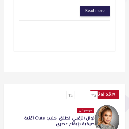
ا
Read more
ر
ي
ا
ل
ت
ح
م
ي
ل
قد فاتك
…
موسيقى
نوال الزغبي تطلق كليب Cute أغنية
صيفية بإيقاع عصري