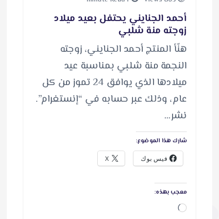
1 minute Read
863 views
أحمد الجنايني يحتفل بعيد ميلاد
زوجته منة شلبي
هنّأ المنتج أحمد الجنايني، زوجته
النجمة منة شلبي بمناسبة عيد
ميلادها الذي يوافق 24 تموز من كل
عام، وذلك عبر حسابه في “إنستغرام”.
نشر…
شارك هذا الموضوع:
فيس بوك
X
معجب بهذه:
ج