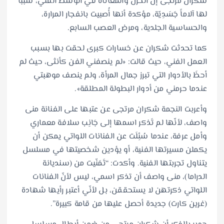
شكران مرتجى إنّ الحزن والمعاناة في الوسط الفني، سببا
لها آلاماً جَسَدِيّة، مؤكدة أنها أُصبيت بانفجار المرارة،
والحساسية الجلدية، ومرض العصب السابع.
كما تحدثت شكران عن خسارات كبرى لحقت بها بسبب
العمل الفني، حيث قالت: «لم ينصفني الفن كأنثى، حيث لم
أحظَ بالأدوار التي تبرز جمال المرأة، ولم ينصف موهبتي
عندما حرمني من أدوار البطولة المطلقة».
وأعربت النجمة شكران مرتجى عن عتبها على الفنانة منى
واصف، لأنّها لم تَذكر اسمها إلى جَانِب سلافة معماري
وأمل عرفة، عندما سُئِلَت عن الفنانات اللواتي يمكن أن
يكملن مسيرتها الفنية، أو يؤدين شخصيتها في مسلسل
يتناول تجربتها الفنية. وأكدت: “تَمَنّيت من (سنديانة
الدراما)، منى واصف أن تذكر اسمي، ليس لأنّ الفنانات
اللواتي ذكرتهن لا يستحققن، بل لأنّي أعتبر رأيها شهادة
(غرين كارت) جديدة أحصل عليها من قامة كبيرة”.