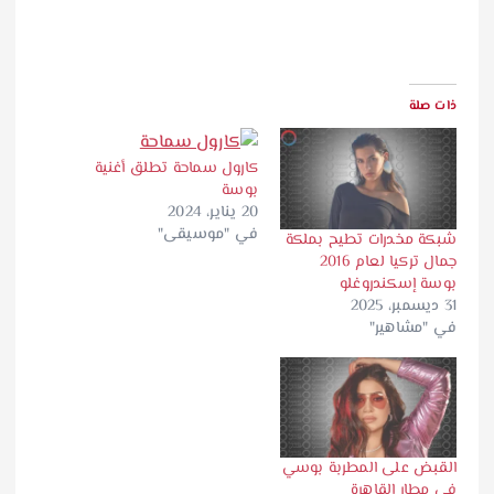
ذات صلة
كارول سماحة تطلق أغنية
بوسة
20 يناير، 2024
في "موسيقى"
شبكة مخدرات تطيح بملكة
جمال تركيا لعام 2016
بوسة إسكندروغلو
31 ديسمبر، 2025
في "مشاهير"
القبض على المطربة بوسي
في مطار القاهرة