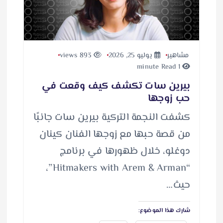
مشاهير
يوليو 25, 2026
893 views
1 minute Read
بيرين سات تكشف كيف وقعت في
حب زوجها
كشفت النجمة التركية بيرين سات جانبًا
من قصة حبها مع زوجها الفنان كينان
دوغلو، خلال ظهورها في برنامج
“Hitmakers with Arem & Arman”،
حيث…
شارك هذا الموضوع: