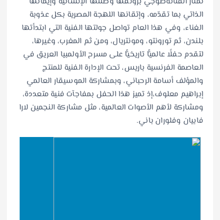
تمتاز الفنانةطوجي برونقها وطلّتها الإنسانية وإيمانها
الذاتي بما تقدّمه، وإتقانها اللهجة المصرية بكل عذوبة
الغناء، وفي هذا العام تواصل جولتها الفنية التي ابتدأتها
بلندن، ثم تورونتو، ومونتريال، ومن ثم المغرب، وغيرها،
لتقدم حفلًا عالميًّا تاريخيًّا على مسرح الأولمبيا العريق في
العاصمة الفرنسية باريس، تحت الإدارة الفنية للمنتج
والمؤلف أسامة الرحباني، وبمشاركة الموسيقار العالمي
إبراهيم معلوف،إذ تميز هذا الحفل بمفاجآت فنية متعددة،
ومشاركة لأهم الأصوات العالمية، مثل مشاركة النجمين لارا
فابيان وفلوران باني.