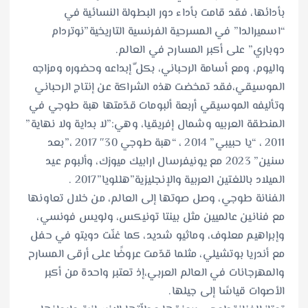
بأدائها، فقد قامت بأداء دور البطولة النسائية في
“اسميرالدا” في المسرحية الفرنسية التاريخية”نوتردام
دوباري” على أكبر المسارح في العالم.
واليوم، ومع أسامة الرحباني، بكل ّإبداعه وحضوره ومزاجه
الموسيقي،فقد تمخضت هذه الشراكة عن إنتاج الرحباني
وتأليفه الموسيقي أربعة ألبومات قدّمتها هبة طوجي في
المنطقة العربيه وشمال إفريقيا، وهي:”لا بداية ولا نهاية”
2011 ، “يا حبيبي” 2014 ، “هبة طوجي 30″ 2017 ،”بعد
سنين” 2023 مع يونيفرسال ارابيك ميوزك، وألبوم عيد
الميلاد باللغتين العربية والإنجليزية”هللويا”2017 .
الفنانة طوجي، وصل صوتها إلى العالم، من خلال تعاونها
مع فنانين عالميين مثل بينتا تونيكس، ولويس فونسي،
وإبراهيم معلوف، وماثيو شديد، كما غنّت دويتو في حفل
مع أندريا بوتشيلي، مثلما قدّمت عروضًا على أرقى المسارح
والمهرجانات في العالم العربي،إذ تعتبر واحدة من أكبر
الأصوات قياسًا إلى جيلها.