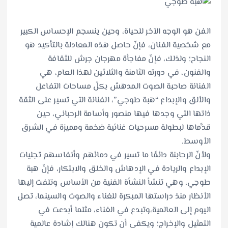
الفن هو الوجه الآخر للحياة، وحين ينسجم الإحساس الكبير
مع شخصية الفنان، فإنّ حاصل هذه المعادلة بالتأكيد هو
النجاح؛ ولذلك، فإنّ مفاجأة مهرجان جرش للثقافة
والفنون، في دورته الثامنة والثلاثين لهذا العام، هي
الفنانة صاحبة الصوت المدهش بكلّ مساحات التفاعل
والألق والإبداع “هبة طوجي”، الفنانة التي تسير على الثقة
ذاتها التي وجدها فيها منصور وأسامة الرحباني، حين
قدَّماها لبطولة مسرحيات غنائية ضخمة ومميزة في الشرق
الأوسط.
ولأنّ الرحابنة دائمًا ما تسير في دمائهم وأنفاسهم تجليات
الإبداع والريادة في الإدهاش والخلق والابتكار، فإنّ هبة
طوجي، وهي تنشأ النشأة الفنية من الأساس وتلفت إليها
الأنظار منذ دراستها المبكرة للغناء والصوت والسينما، تصل
اليوم إلى العالمية،وتبدع في الغناء، مثلما أبدعت في
التمثيل والإخراج؛ ويكفي أن تكون هنالك إشادة عالمية