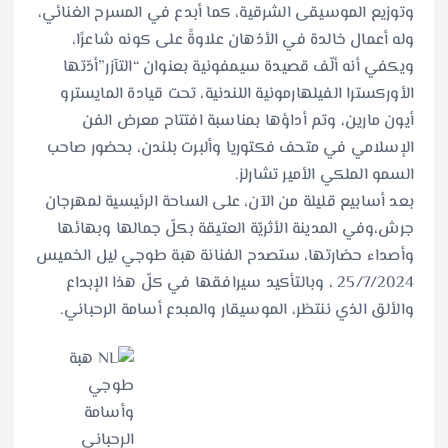
وتوزيع الموسيقى الشرقية، كما أبدع في المسرح الغنائي،
وله أعمال خالدة في الأذهان علاوةً على كونه شاعرًا،
ويكفي أنه ألّف قصيدة سيمفونية بعنوان “التآزر”أدّتها
الأوركسترا الفيلهارمونية اللندنية، تحت قيادة المايسترو
أيون مارين، وتم أداؤها بمناسبة افتتاح معرض الفن
الإسلامي في متحف فكتوريا وألبرت بلندن، بحضور صاحب
السمو الملكي الأمير تشارلز.
بعد أسابيع قليلة من الآن، على الساحة الرئيسية لمهرجان
جرش،وفي المدينة الأثريّة العتيقة بكلّ جمالها وبهائها
وأصداء حضارتها، ستصدح الفنانة هبة طوجي ليل الخميس
25/7/2024 ، وبالتأكيد سيرافقها في كلّ هذا الإبداع
والألق الذي ننتظر، الموسيقار والمبدع أسامة الرحباني.