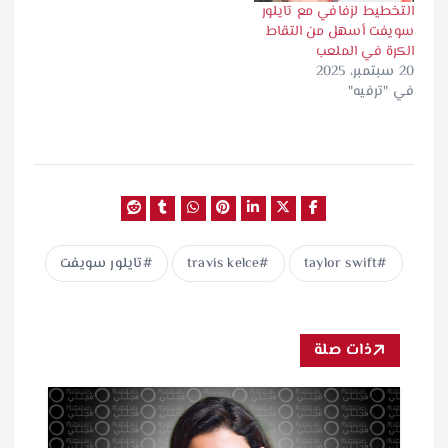
التخطيط لزفافي مع تايلور
سويفت أسهل من التقاط
الكرة في الملعب
20 سبتمبر، 2025
في "ترفيه"
taylor swift
travis kelce
تايلور سويفت
ذات صلة