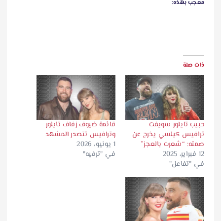
معجب بهذه:
ذات صلة
حبيب تايلور سويفت
قائمة ضيوف زفاف تايلور
ترافيس كيلسي يخرج عن
وترافيس تتصدر المشهد
صمته: “شعرت بالعجز”
1 يونيو، 2026
12 فبراير، 2025
في "ترفيه"
في "تفاعل"