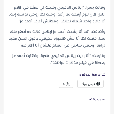
وقالت يسرا: “إيناس الدغيدي رشحت لي ممثلا في كلام
الليل كان لازم أرفضه لما رأيته، وقلت لها روحي بوسيه إنت،
أنا عايزة واحد شكله نظيف، ومكنتش أعرف أحمد عز”.
وأضافت: “لما أنا رشحت أحمد عز إيناس قالت ده أصغر منك
سنا، فقلت لها أنا مش هتجوزه حقيقي، وفرق السن مفيد
دراميا، ويبقى سابني في الفيلم علشان أنا أكبر منه”.
وتابعت: “أنا إديت إيناس الدغيدي هدية، واختارت أحمد عز
بعدها في فيلم مذكرات مراهقة”.
شارك هذا الموضوع:
فيس بوك
X
معجب بهذه: