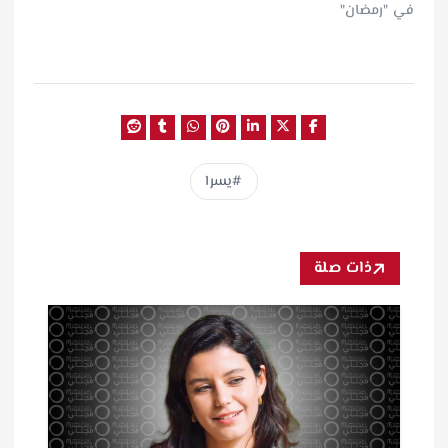
في "رمضان"
يسرا
ذات صلة