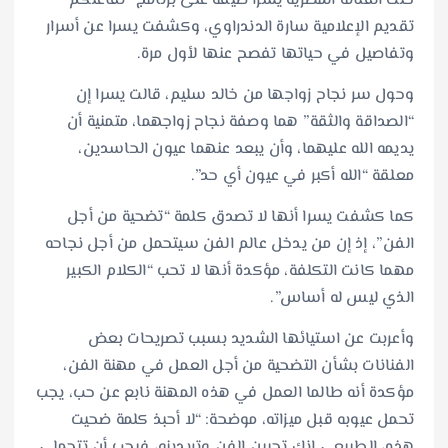
حلت الفنانة المصرية يسرا ضيفة على برنامج “تفاعلكم”
تقديم الإعلامية سارة الدندراوي، وكشفت يسرا عن أسرار
وتفاصيل في حياتها تفصح عنها لأول مرة.
وحول سر نجاح زواجها من خالد سليم، قالت يسرا إن
“الصداقة والثقة” هما وصفة نجاح زواجهما، متمنية أن
يديمه الله عليهما، وأن يبعد عنهما عيون الحاسدين،
معلقة “الله أكبر في عيون أي حد”.
كما كشفت يسرا أنها لا تصدق كلمة “تضحية من أجل
الفن”، إذ إن من يدخل عالم الفن سيتحمل من أجل نجاحه
مهما كانت التكلفة، مؤكدة أنها لا تحب “الكلام الكبير
الذي ليس له أساس”.
وأعربت عن استيائها الشديد بسبب تصريحات بعض
الفنانات بشأن التضحية من أجل العمل في مهنة الفن،
مؤكدة أنه طالما العمل في هذه المهنة نابع عن حب، يجب
تحمل عيوبه قبل ميزاته، موضحة: “لا أحبذ كلمة ضحيت
هذه، الطبيعي إنك تحبين الفن وتريدينه، فيجب أن تتحملي