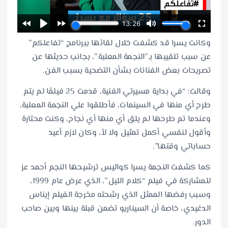
وكانت يسرا قد كشفت خلال لقائها ببرنامج “تفاعلكم”
عن سبب تلقيبها بـ”النجمة المعلبة”، بجانب حديثها عن
تصريحات بعض الفنانات بشأن التضحية بسبب الفن.
وقالت: “في بداية مسيرتي الفنية، قدمت 25 فيلمًا لم يتم
طرح أي منها في السينمات، فأطلقوا علي النجمة المعلبة،
وعندما تم طرحها لم يلق أي منها أي نجاح، وكنت محتارة
وأقول لنفسي أكمل تمثيل ولا لأ، وكان لازم أعيد
حساباتي وقتها”.
كما كشفت النجمة يسرا كواليس ترشيحها النجم أحمد عز
للمشاركة في فيلم “كلام الليل”، الذي عرض عام 1999،
وسبب رفضها الممثل الذي رشحته مخرجة الفيلم إيناس
الدغيدي، خاصة أن السيناريو تضمن قبلة بينها وبين صاحب
الدور.