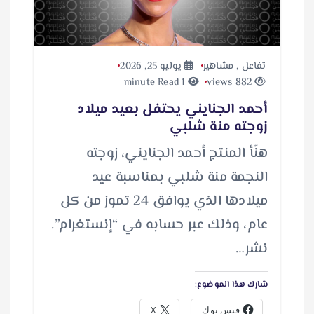
تفاعل
,
مشاهير
يوليو 25, 2026
1 minute Read
882 views
أحمد الجنايني يحتفل بعيد ميلاد
زوجته منة شلبي
هنّأ المنتج أحمد الجنايني، زوجته
النجمة منة شلبي بمناسبة عيد
ميلادها الذي يوافق 24 تموز من كل
عام، وذلك عبر حسابه في “إنستغرام”.
نشر…
شارك هذا الموضوع:
فيس بوك
X