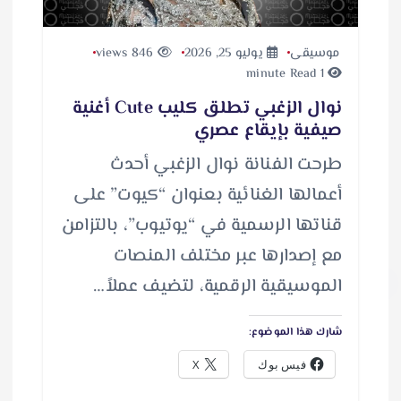
موسيقى
يوليو 25, 2026
846 views
1 minute Read
نوال الزغبي تطلق كليب Cute أغنية
صيفية بإيقاع عصري
طرحت الفنانة نوال الزغبي أحدث
أعمالها الغنائية بعنوان “كيوت” على
قناتها الرسمية في “يوتيوب”، بالتزامن
مع إصدارها عبر مختلف المنصات
الموسيقية الرقمية، لتضيف عملاً…
شارك هذا الموضوع:
فيس بوك
X