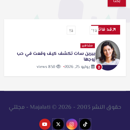
ب
ح
ث
قد فاتك
ع
ن
مشاهير
بيرين سات تكشف كيف وقعت في حب
:
زوجها
يوليو 25, 2026
850 views
2
حقوق النشر 2003 - 2026 © Majalati - مجلتي