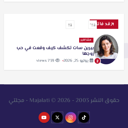
قد فاتك
مشاهير
بيرين سات تكشف كيف وقعت في حب
زوجها
يوليو 25, 2026
739 views
2
حقوق النشر 2003 - 2026 © Majalati - مجلتي