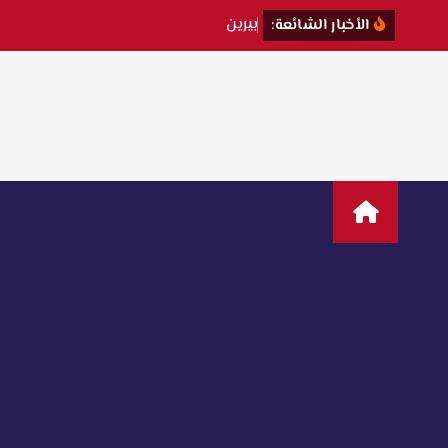
ب
ي
ر
ي
ن
س
ا
ت
الأخبار الشائعة: