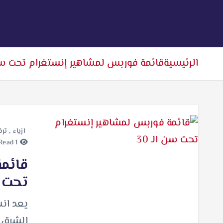
الرئيسية
قائمة فوربس لمشاهير إنستغرام تحت سن ا
ازياء
,
ترف
1 minute Read
قائم
تحت سن
يعد ان
الشرق 