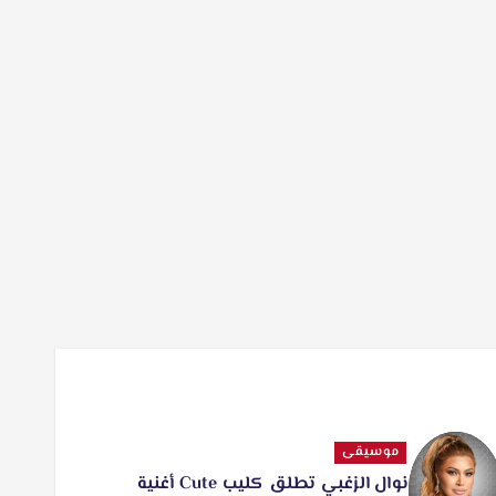
موسيقى
نوال الزغبي تطلق كليب Cute أغنية