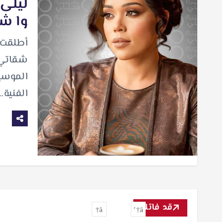
ليلى 
وا شق
أطلقت ا
شقاتي 
الموسيق
الفنية…
قد فاتك