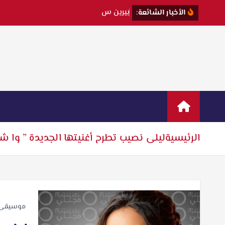
ب
ي
ر
ي
ن
س
ا
ت
الأخبار الشائعة:
الرئيسية
ليلى نصيب تطرح أغنيتها الجديدة ” وا ش
موسيقى