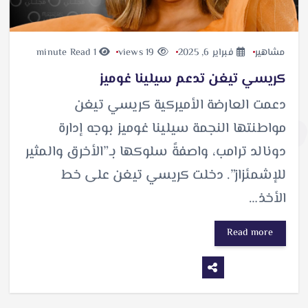
مشاهير
فبراير 6, 2025
19 views
1 minute Read
كريسي تيغن تدعم سيلينا غوميز
دعمت العارضة الأميركية كريسي تيغن
مواطنتها النجمة سيلينا غوميز بوجه إدارة
دونالد ترامب، واصفةً سلوكها بـ”الأخرق والمثير
للإشمئزاز”. دخلت كريسي تيغن على خط
الأخذ…
Read more