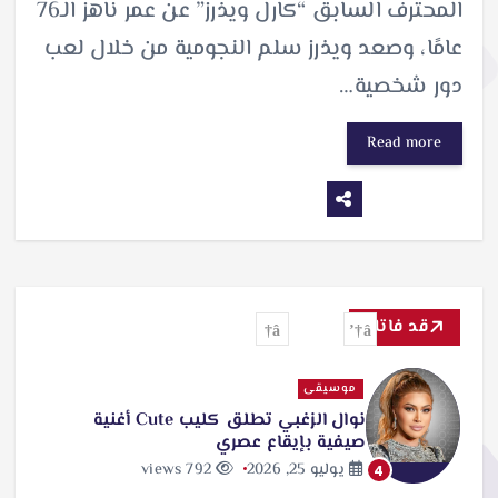
المحترف السابق “كارل ويذرز” عن عمر ناهز الـ76
عامًا، وصعد ويذرز سلم النجومية من خلال لعب
دور شخصية…
Read more
قد فاتك
موسيقى
نوال الزغبي تطلق كليب Cute أغنية
صيفية بإيقاع عصري
يوليو 25, 2026
792 views
4