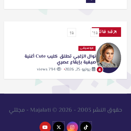
قد فاتك
موسيقى
نوال الزغبي تطلق كليب Cute أغنية
صيفية بإيقاع عصري
يوليو 25, 2026
794 views
4
حقوق النشر 2003 - 2026 © Majalati - مجلتي