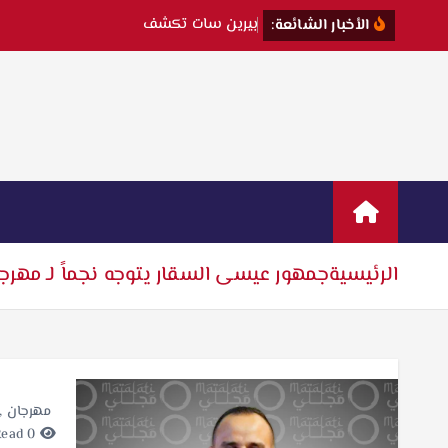
ب
ي
ر
ي
ن
س
ا
ت
ت
ك
ش
ف
ك
الأخبار الشائعة:
الرئيسية
جمهور عيسى السقار يتوجه نجماً لـ مهرجان
مهرجان
,
0 minutes Read