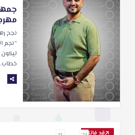
جمهور
مهرجا
نجح رها
“نجم ال
ليكون ن
خطاب…
قد فاتك