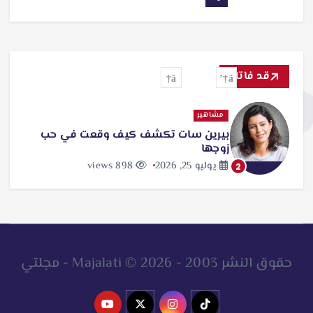
قد فاتك
مشاهير
بيرين سات تكشف كيف وقعت في حب
زوجها
يوليو 25, 2026
898 views
2
حقوق النشر 2003 - 2026 © Majalati - مجلتي