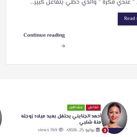
 ” عندي فكرة ” والذي حظي بتفاعل كبير…
Read
Continue reading
تفاعل
مشاهير
أحمد الجنايني يحتفل بعيد ميلاد زوجته
منة شلبي
يوليو 25, 2026
769 views
3