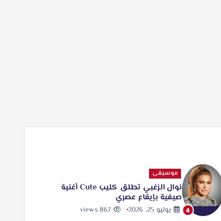
موسيقى
نوال الزغبي تطلق كليب Cute أغنية
صيفية بإيقاع عصري
يوليو 25, 2026
867 views
4