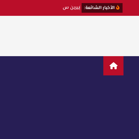
ب
ي
ر
ي
ن
س
ا
ت
الأخبار الشائعة: