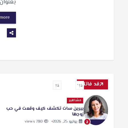
بعنوان
 more
قد فاتك
مشاهير
بيرين سات تكشف كيف وقعت في حب
زوجها
يوليو 25, 2026
780 views
2