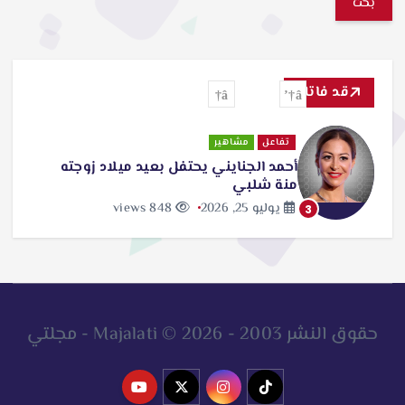
ب
ح
ث
قد فاتك
ع
ن
تفاعل
مشاهير
أحمد الجنايني يحتفل بعيد ميلاد زوجته
:
منة شلبي
يوليو 25, 2026
848 views
3
حقوق النشر 2003 - 2026 © Majalati - مجلتي