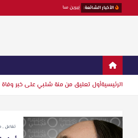
ب
ي
ر
ي
ن
س
ا
ت
ت
الأخبار الشائعة:
الرئيسية
أول تعليق من منة شلبي على خبر وفاة 
تفاعل
,
م