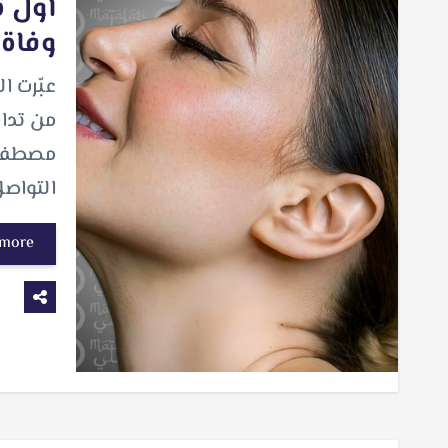
أول ت
وفاة 
عبّرت ا
من تداو
مصطفى،
التواص
 more