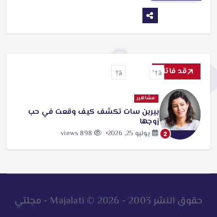
قد فاتك
مشاهير
بيرين سات تكشف كيف وقعت في حب
زوجها
يوليو 25, 2026
898 views
2
حقوق النشر 2003 - 2026 © Majalati - مجلتي