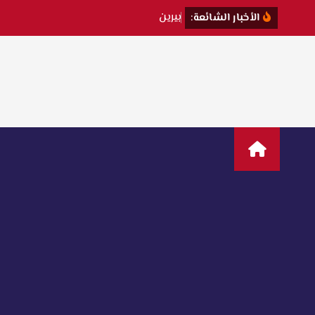
ب
ي
ر
ي
ن
س
ا
الأخبار الشائعة: