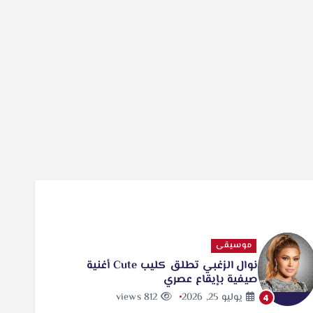
موسيقى
نوال الزغبي تطلق كليب Cute أغنية
صيفية بإيقاع عصري
يوليو 25, 2026
812 views
4