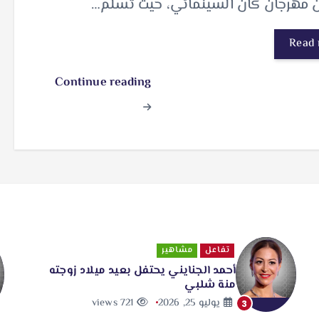
Read
Continue reading
تفاعل
مشاهير
أحمد الجنايني يحتفل بعيد ميلاد زوجته
منة شلبي
يوليو 25, 2026
721 views
3