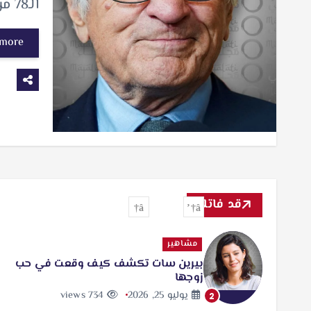
الـ78 من مهرجان كان السينمائي، حيث تسلم…
 more
قد فاتك
مشاهير
بيرين سات تكشف كيف وقعت في حب
زوجها
يوليو 25, 2026
734 views
2