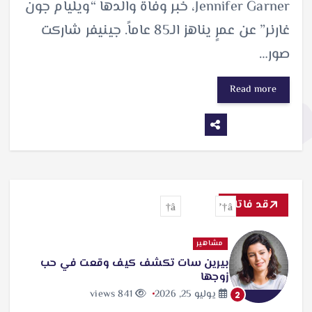
Jennifer Garner، خبر وفاة والدها “ويليام جون
غارنر” عن عمرٍ يناهز الـ85 عاماً. جينيفر شاركت
صور…
Read more
قد فاتك
مشاهير
بيرين سات تكشف كيف وقعت في حب
زوجها
يوليو 25, 2026
841 views
2