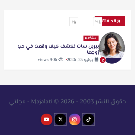
قد فاتك
مشاهير
بيرين سات تكشف كيف وقعت في حب
زوجها
يوليو 25, 2026
906 views
2
حقوق النشر 2003 - 2026 © Majalati - مجلتي