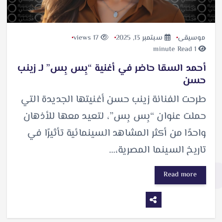
موسيقى
سبتمبر 13, 2025
17 views
1 minute Read
أحمد السقا حاضر في أغنية “بِس بِس” لـ زينب
حسن
طرحت الفنانة زينب حسن أغنيتها الجديدة التي
حملت عنوان “بِس بِس”، لتعيد معها للأذهان
واحدًا من أكثر المشاهد السينمائية تأثيرًا في
تاريخ السينما المصرية،…
Read more