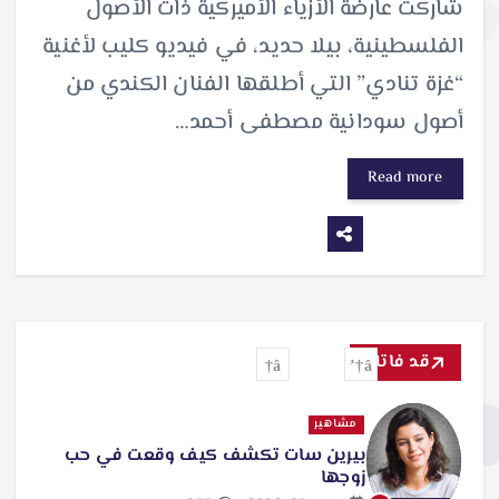
شاركت عارضة الأزياء الأميركية ذات الأصول
الفلسطينية، بيلا حديد، في فيديو كليب لأغنية
“غزة تنادي” التي أطلقها الفنان الكندي من
أصول سودانية مصطفى أحمد…
Read more
قد فاتك
مشاهير
بيرين سات تكشف كيف وقعت في حب
زوجها