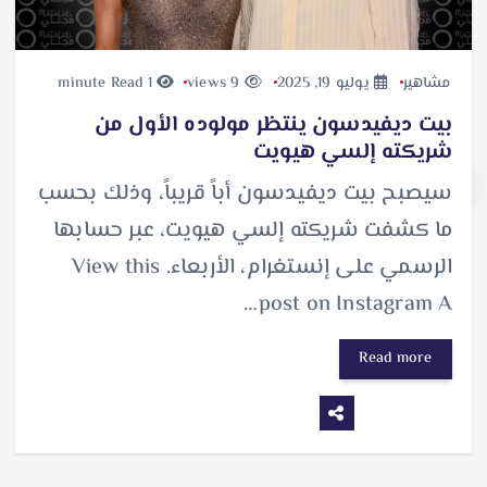
مشاهير
يوليو 19, 2025
9 views
1 minute Read
بيت ديفيدسون ينتظر مولوده الأول من
شريكته إلسي هيويت
سيصبح بيت ديفيدسون أباً قريباً، وذلك بحسب
ما كشفت شريكته إلسي هيويت، عبر حسابها
الرسمي على إنستغرام، الأربعاء. View this
post on Instagram A…
Read more