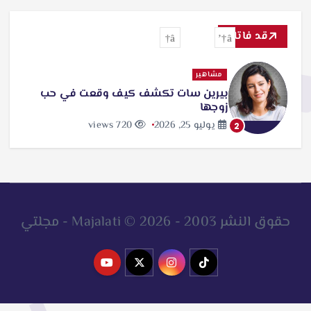
ح
ث
قد فاتك
ع
ن
مشاهير
بيرين سات تكشف كيف وقعت في حب
:
زوجها
يوليو 25, 2026
720 views
2
حقوق النشر 2003 - 2026 © Majalati - مجلتي