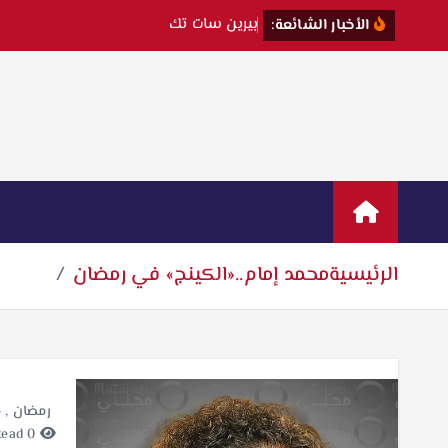
ب
ي
ر
ي
ن
س
ا
ت
ت
ك
ش
ف
الأخبار الشائعة:
الرئيسية
محمد إمام..«الكينج» في رمضان
رمضان
,
م
0 minutes Read