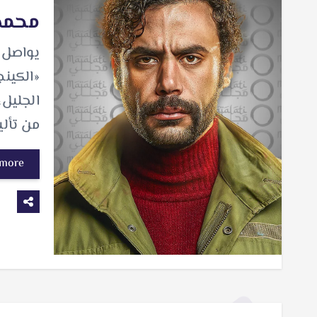
محمد 
يواصل م
«الكينج
الجليل
من تأل
 more