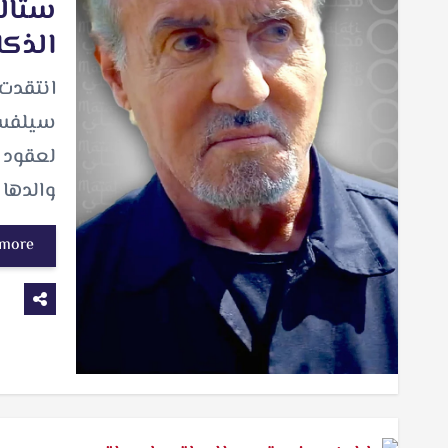
ستالو
الذكا
انتقدت
سيلفستر
لعقود 
والدها 
 more