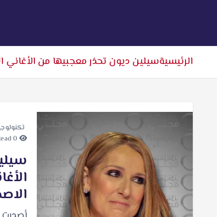
الرئيسية
سيلين ديون تحذر معجبيها من الأغاني ا
تكنولوجي
0 minutes Read
سيلين
الأغا
الاص
أصدرت س