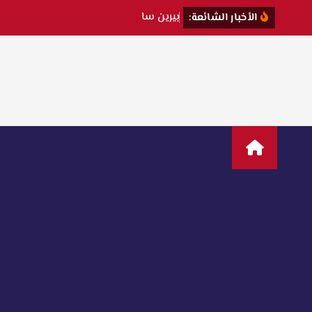
ب
ي
ر
ي
ن
س
ا
ت
ت
ك
ش
الأخبار الشائعة: