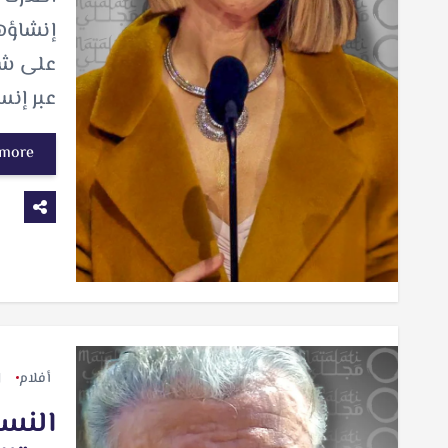
إنشاؤها
على شبك
عبر إنس
 more
أفلام
النسخ