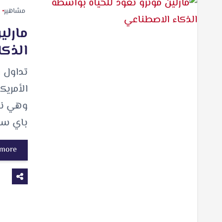
مشاهير
مارلي
الذكا
تداول ر
الأمريك
وهي نس
باي س
 more