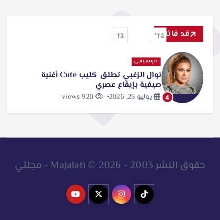
قد فاتك
موسيقى
نوال الزغبي تطلق كليب Cute أغنية
صيفية بإيقاع عصري
يوليو 25, 2026
920 views
4
حقوق النشر 2003 - 2026 © Majalati - مجلتي