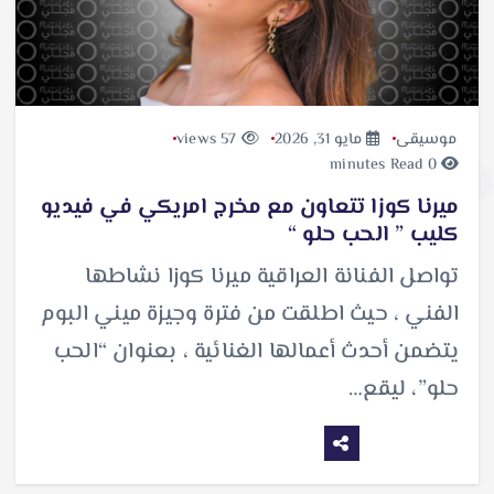
موسيقى
مايو 31, 2026
57 views
0 minutes Read
ميرنا كوزا تتعاون مع مخرج امريكي في فيديو
كليب ” الحب حلو “
تواصل الفنانة العراقية ميرنا كوزا نشاطها
الفني ، حيث اطلقت من فترة وجيزة ميني البوم
يتضمن أحدث أعمالها الغنائية ، بعنوان “الحب
حلو”، ليقع…