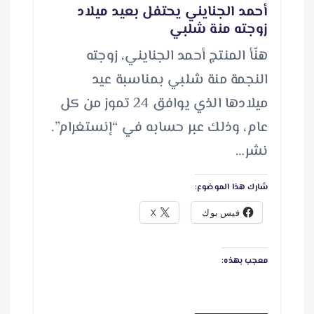
أحمد الجنايني يحتفل بعيد ميلاد
زوجته منة شلبي
هنّأ المنتج أحمد الجنايني، زوجته
النجمة منة شلبي بمناسبة عيد
ميلادها الذي يوافق 24 تموز من كل
عام، وذلك عبر حسابه في “إنستغرام”.
نشر…
شارك هذا الموضوع:
فيس بوك
X
معجب بهذه: