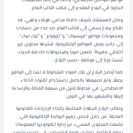
مواقع التواصل الاجتماعي، وذلك في إطار التحقيقات
الجارية في البلاغ المقدم إلى مكتب النائب العام.
وكان المستشار شريف حافظ محامي هيفاء وهبي، قد
تقدّم ببلاغ رسمي إلى النائب العام ضد عدد من حسابات
ومجموعات مواقع “فيسبوك” و”تليغرام” و”تيك توك”،
إلى جانب بعض المواقع الإلكترونية، لنشرها محتوى غير
أخلاقي مفبركاً، تضمن صوراً وفيديوهات خادشة للحياء،
نُسبت زوراً إلى موكلته -حسب البلاغ-.
كما أوضح البلاغ أن تلك المواد المتداولة لا تمت إلى الواقع
بصلة، وتم تصنيعها بالكامل باستخدام تقنيات الذكاء
الاصطناعي، في محاولة للنيل من سمعة الفنانة والإساءة
إليها والتشهير بها في العلن.
وطالب البلاغ الجهات المختصة باتخاذ الإجراءات القانونية
العاجلة، من خلال فحص جميع الروابط الإلكترونية التي
تضمنت المحتوى المسيء عبر إدارة تكنولوجيا المعلومات
بوزارة الداخلية، لكشف هوية المتورطين في تصنيع وترويج