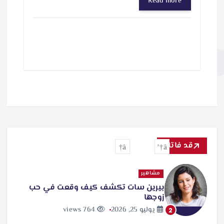
Read more
ر
ي
ا
ل
ت
ح
م
ي
ل
قد فاتك
…
مشاهير
بيرين سات تكشف كيف وقعت في حب
زوجها
يوليو 25, 2026
764 views
2