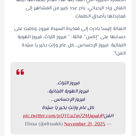
الخسارة الكبيرة التي ألمت بها هذا العام بفقدانها ابنها
الفنان زياد الرحباني، بادر عدد كبير من المشاهير إلى
مُعايدتها بأصدق الكلمات.
الفنانة إليسا بادرت إلى مُعايدة السيدة فيروز، وكتبت على
حسابها على “إكس” قائلة: ” فيروز التراث، فيروز الهوية
اللبنانية، فيروز الإحساس…كل عام وإنتِ بخير يا سيّدة
الفن!”.
فيروز التراث،
فيروز الهوية اللبنانية،
فيروز الإحساس…
كل عام وإنتِ بخير يا سيّدة
الفن!
#فيروز
pic.twitter.com/pQYUa2m72M
November 21, 2025
— Elissa (@elissakh)