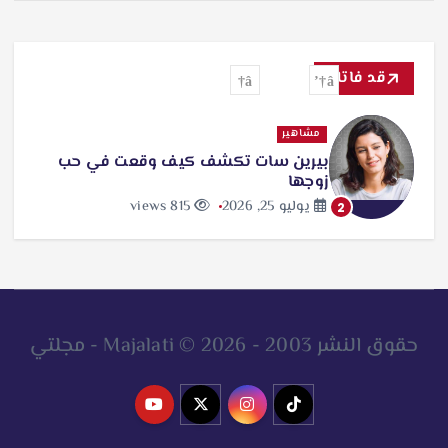
م
ي
ل
قد فاتك
…
مشاهير
بيرين سات تكشف كيف وقعت في حب
زوجها
يوليو 25, 2026
815 views
2
حقوق النشر 2003 - 2026 © Majalati - مجلتي