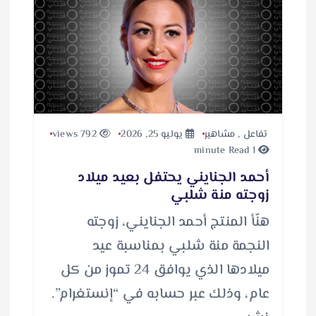
تفاعل
,
مشاهير
يوليو 25, 2026
792 views
1 minute Read
أحمد الجنايني يحتفل بعيد ميلاد
زوجته منة شلبي
هنّأ المنتج أحمد الجنايني، زوجته
النجمة منة شلبي بمناسبة عيد
ميلادها الذي يوافق 24 تموز من كل
عام، وذلك عبر حسابه في “إنستغرام”.