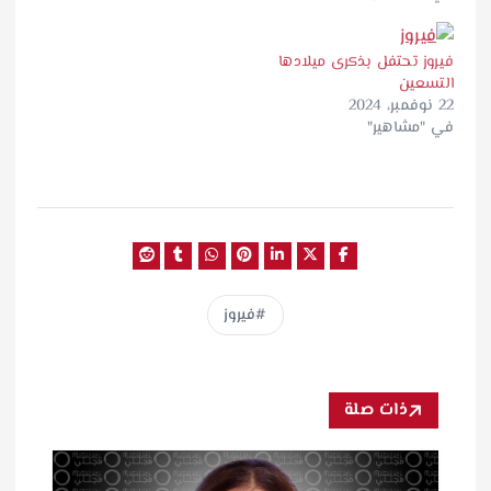
ي
ل
فيروز تحتفل بذكرى ميلادها
…
التسعين
22 نوفمبر، 2024
في "مشاهير"
فيروز
ذات صلة