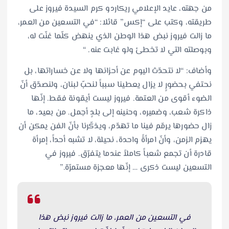
من جهته، عايد الإعلامي ريكاردو كرم السيدة فيروز على
طريقته، وكتب على “إكس” قائلا: “في التسعين من العمر،
ما زالت فيروز نبض هذا الوطن الذي ينهض كلّما غنّت له،
وبوصلته التي لا تخطئ ولو غابت عنه. “
وأضاف: “لا نتحدّث اليوم عن أحزانها ولا عن خساراتها، بل
نحتفي بحضورٍ لا يزال يعطينا سبباً لنحبّ لبنان، ولنصدّق أنّ
الضوء أقوى من العتمة. فيروز ليست أيقونة فقط. إنّها
ذاكرة شعب، وضميره، وحنينه إلى بلدٍ أجمل. من بعيد، ما
زال حضورها يرمّم فينا ما تهدّم، ويذكّرنا بأنّ الفن يمكن أن
يهزم الزمن، وأنّ امرأةً واحدة، نحيلة، لا تشبه أحداً، إمرأة
قادرة أن تجمع شعباً كاملاً عندما يتفرّق. فيروز في
التسعين ليست ذكرى … إنّها معجزة مستمرّة.”
في التسعين من العمر، ما زالت فيروز نبض هذا