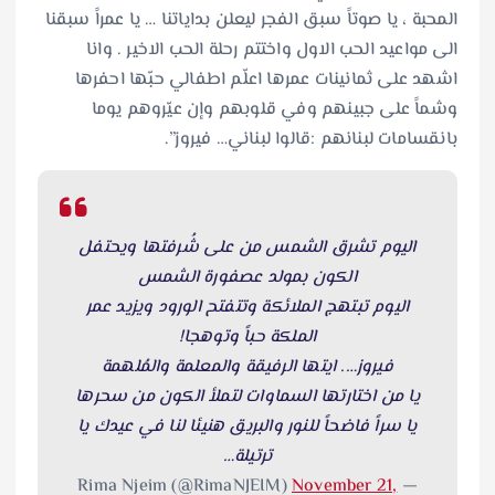
المحبة ، يا صوتاً سبق الفجر ليعلن بداياتنا … يا عمراً سبقنا
الى مواعيد الحب الاول واختتم رحلة الحب الاخير . وانا
اشهد على ثمانينات عمرها اعلّم اطفالي حبّها احفرها
وشماً على جبينهم وفي قلوبهم وإن عيّروهم يوما
بانقسامات لبنانهم :قالوا لبناني… فيروز”.
اليوم تشرق الشمس من على شُرفتها ويحتفل
الكون بمولد عصفورة الشمس
اليوم تبتهج الملائكة وتتفتح الورود ويزيد عمر
الملكة حباً وتوهجا!
فيروز…. ايتها الرفيقة والمعلمة والمُلهمة
يا من اختارتها السماوات لتملأ الكون من سحرها
يا سراً فاضحاً للنور والبريق هنيئا لنا في عيدك يا
ترتيلة…
November 21,
— Rima Njeim (@RimaNJEIM)