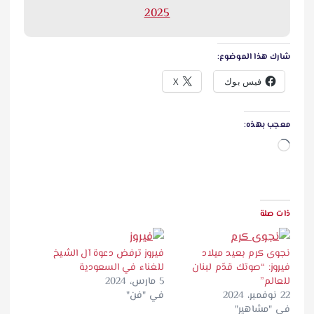
2025
شارك هذا الموضوع:
فيس بوك
X
معجب بهذه:
ج
ا
ر
ي
ذات صلة
ا
ل
نجوى كرم بعيد ميلاد
فيروز ترفض دعوة آل الشيخ
ت
فيروز: “صوتك قدّم لبنان
للغناء في السعودية
ح
للعالم”
5 مارس، 2024
22 نوفمبر، 2024
في "فن"
م
في "مشاهير"