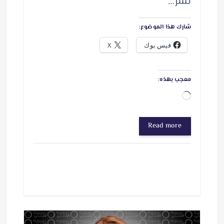
نشر…
شارك هذا الموضوع:
فيس بوك
X
معجب بهذه:
ج
ا
Read more
ر
ي
ا
ل
ت
ح