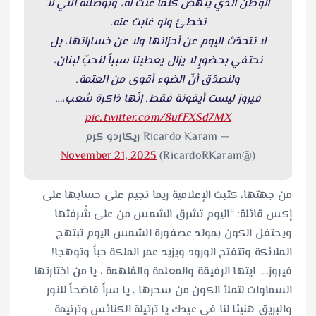
الوطن الذي ينهض كلّما غنّت له، وبوصلته التي لا
تخطئ ولو غابت عنه.
لا نتحدّث اليوم عن أحزانها ولا عن خساراتها، بل
نحتفي بحضورٍ لا يزال يعطينا سبباً لنحبّ لبنان،
ولنصدّق أنّ الضوء أقوى من العتمة.
فيروز ليست أيقونة فقط. إنّها ذاكرة شعب،…
pic.twitter.com/8ufFXSd7MX
— Ricardo Karam ريكاردو كرم
November 21, 2025
(@RicardoRKaram)
من جهتها، كتبت الإعلامية ريما نجيم على حسابها على
إكس قائلة: “اليوم تشرق الشمس من على شُرفتها
ويحتفل الكون بمولد عصفورة الشمس اليوم تبتهج
الملائكة وتتفتح الورود ويزيد عمر الملكة حباً وتوهجا!
فيروز…. ايتها الرفيقة والمعلمة والمُلهمة ، يا من اختارتها
السماوات لتملأ الكون من سحرها ، يا سراً فاضحاً للنور
والبريق هنيئا لنا في عيدك يا ترتيلة الكنائس وترنيمة