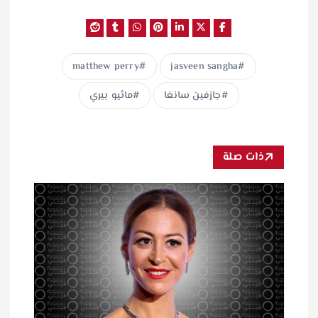
matthew perry
jasveen sangha
جازفين سانغا
ماثيو بيري
ذات صلة