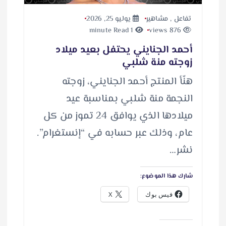
تفاعل
,
مشاهير
يوليو 25, 2026
1 minute Read
876 views
أحمد الجنايني يحتفل بعيد ميلاد
زوجته منة شلبي
هنّأ المنتج أحمد الجنايني، زوجته
النجمة منة شلبي بمناسبة عيد
ميلادها الذي يوافق 24 تموز من كل
عام، وذلك عبر حسابه في “إنستغرام”.
نشر…
شارك هذا الموضوع:
فيس بوك
X