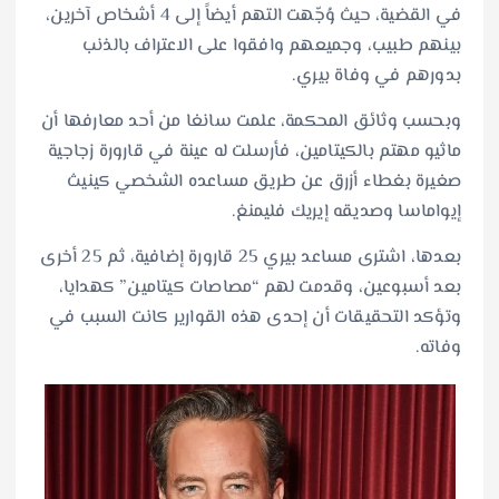
في القضية، حيث وُجّهت التهم أيضاً إلى 4 أشخاص آخرين،
بينهم طبيب، وجميعهم وافقوا على الاعتراف بالذنب
بدورهم في وفاة بيري.
وبحسب وثائق المحكمة، علمت سانغا من أحد معارفها أن
ماثيو مهتم بالكيتامين، فأرسلت له عينة في قارورة زجاجية
صغيرة بغطاء أزرق عن طريق مساعده الشخصي كينيث
إيواماسا وصديقه إيريك فليمنغ.
بعدها، اشترى مساعد بيري 25 قارورة إضافية، ثم 25 أخرى
بعد أسبوعين، وقدمت لهم “مصاصات كيتامين” كهدايا،
وتؤكد التحقيقات أن إحدى هذه القوارير كانت السبب في
وفاته.