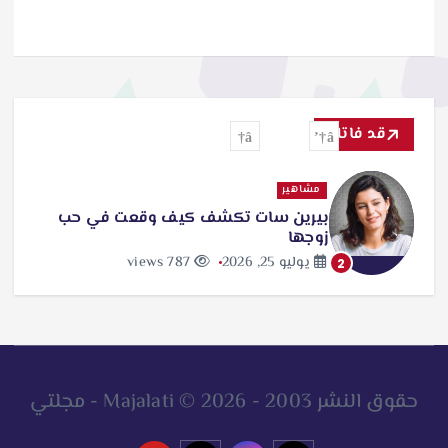
قد فاتك
مشاهير
بيرين سات تكشف كيف وقعت في حب
زوجها
يوليو 25, 2026
787 views
2
حقوق النشر 2003 - 2026 © Majalati - مجلتي