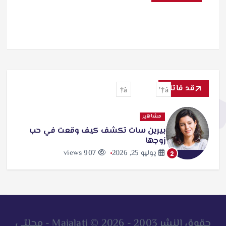
قد فاتك
مشاهير
بيرين سات تكشف كيف وقعت في حب
زوجها
يوليو 25, 2026
907 views
2
حقوق النشر 2003 - 2026 © Majalati - مجلتي